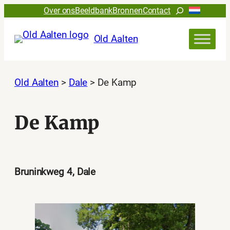
Ga
Zoeken
Over ons
Beeldbank
Bronnen
Contact
naar
de
Old Aalten
inhoud
Old Aalten
>
Dale
>
De Kamp
De Kamp
Bruninkweg 4, Dale