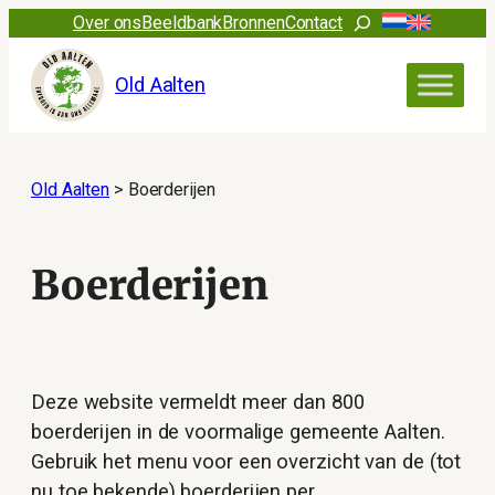
Ga
Zoeken
Over ons
Beeldbank
Bronnen
Contact
naar
de
Old Aalten
inhoud
Old Aalten
>
Boerderijen
Boerderijen
Deze website vermeldt meer dan 800
boerderijen in de voormalige gemeente Aalten.
Gebruik het menu voor een overzicht van de (tot
nu toe bekende) boerderijen per