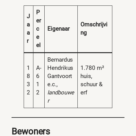
P
J
er
a
Omschrijvi
c
Eigenaar
a
ng
e
r
el
Bernardus
1
A-
Hendrikus
1.780 m²
8
6
Gantvoort
huis,
3
1
e.c.,
schuur &
2
2
landbouwe
erf
r
Bewoners