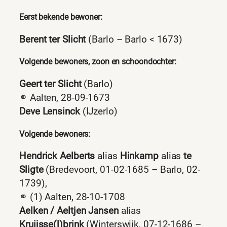
Eerst bekende bewoner:
Berent ter Slicht
(Barlo – Barlo < 1673)
Volgende bewoners, zoon en schoondochter:
Geert ter Slicht
(Barlo)
⚭ Aalten, 28-09-1673
Deve Lensinck
(IJzerlo)
Volgende bewoners:
Hendrick Aelberts
alias
Hinkamp
alias
te
Sligte
(Bredevoort, 01-02-1685 – Barlo, 02-
1739),
⚭ (1) Aalten, 28-10-1708
Aelken / Aeltjen Jansen
alias
Kruijsse(l)brink
(Winterswijk, 07-12-1686 –