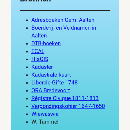
Adresboeken Gem. Aalten
Boerderij- en Veldnamen in
Aalten
DTB-boeken
ECAL
HisGIS
Kadaster
Kadastrale kaart
Liberale Gifte 1748
ORA Bredevoort
Régistre Civique 1811-1813
Verpondingskohier 1647-1650
Wiewaswie
W. Tammel