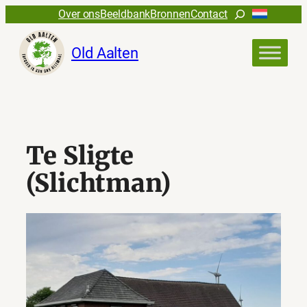
Ga
Zoeken
Over ons
Beeldbank
Bronnen
Contact
naar
de
Old Aalten
inhoud
Te Sligte
(Slichtman)