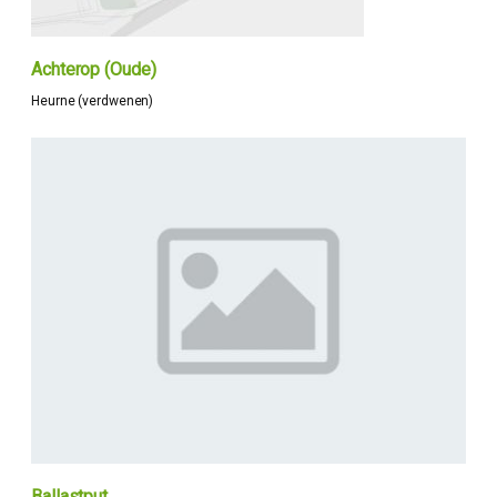
Achterop (Oude)
Heurne (verdwenen)
Ballastput