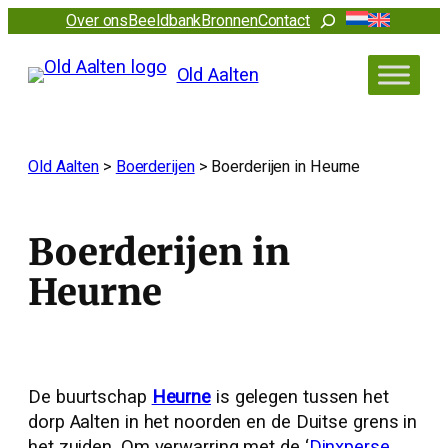
Ga
Zoeken
Over ons
Beeldbank
Bronnen
Contact
naar
de
Old Aalten
inhoud
Old Aalten
>
Boerderijen
>
Boerderijen in Heurne
Boerderijen in
Heurne
De buurtschap
Heurne
is gelegen tussen het
dorp Aalten in het noorden en de Duitse grens in
het zuiden. Om verwarring met de ‘
Dinxperse