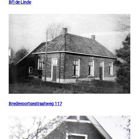
Bi’j de Linde
Bredevoortsestraatweg 117