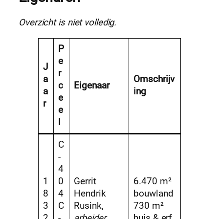
Overzicht is niet volledig.
P
e
J
r
a
Omschrijv
c
Eigenaar
a
ing
e
r
e
l
C
-
4
1
0
Gerrit
6.470 m²
8
4
Hendrik
bouwland
3
C
Rusink,
730 m²
2
-
arbeider
huis & erf