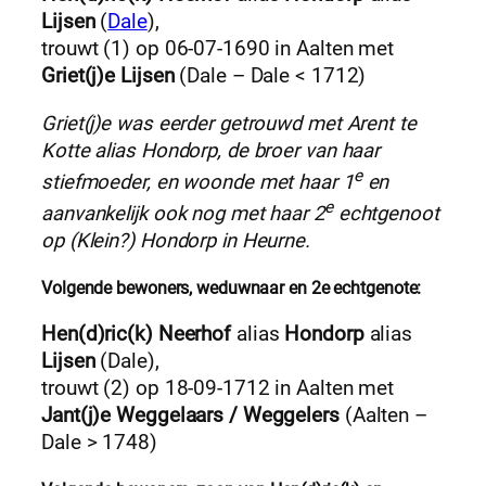
Lijsen
(
Dale
),
trouwt (1) op 06-07-1690 in Aalten met
Griet(j)e Lijsen
(Dale – Dale < 1712)
Griet(j)e was eerder getrouwd met Arent te
Kotte alias Hondorp, de broer van haar
e
stiefmoeder, en woonde met haar 1
en
e
aanvankelijk ook nog met haar 2
echtgenoot
op (Klein?) Hondorp in Heurne.
Volgende bewoners, weduwnaar en 2e echtgenote:
Hen(d)ric(k) Neerhof
alias
Hondorp
alias
Lijsen
(Dale),
trouwt (2) op 18-09-1712 in Aalten met
Jant(j)e Weggelaars / Weggelers
(Aalten –
Dale > 1748)