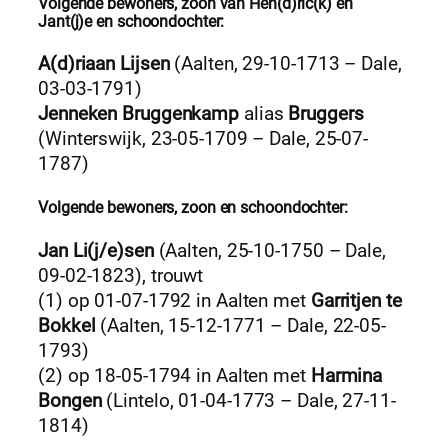
Volgende bewoners, zoon van Hen(d)ric(k) en
Jant(j)e en schoondochter:
A(d)riaan Lijsen
(Aalten, 29-10-1713 – Dale,
03-03-1791)
Jenneken Bruggenkamp
alias
Bruggers
(Winterswijk, 23-05-1709 – Dale, 25-07-
1787)
Volgende bewoners, zoon en schoondochter:
Jan Li(j/e)sen
(Aalten, 25-10-1750 – Dale,
09-02-1823), trouwt
(1) op 01-07-1792 in Aalten met
Garritjen te
Bokkel
(Aalten, 15-12-1771 – Dale, 22-05-
1793)
(2) op 18-05-1794 in Aalten met
Harmina
Bongen
(Lintelo, 01-04-1773 – Dale, 27-11-
1814)