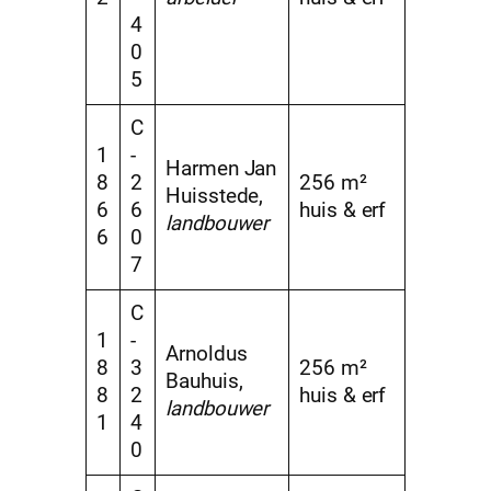
4
0
5
C
1
-
Harmen Jan
8
2
256 m²
Huisstede,
6
6
huis & erf
landbouwer
6
0
7
C
1
-
Arnoldus
8
3
256 m²
Bauhuis,
8
2
huis & erf
landbouwer
1
4
0