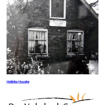
Heijinks Huuske