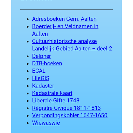
Adresboeken Gem. Aalten
Boerderij- en Veldnamen in
Aalten
Cultuurhistorische analyse
Landelijk Gebied Aalten – deel 2
Delpher
DTB-boeken
ECAL
HisGIS
Kadaster
Kadastrale kaart
Liberale Gifte 1748
Régistre Civique 1811-1813
Verpondingskohier 1647-1650
Wiewaswie