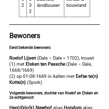
2
3
landbouwer
bouwland
2
Bewoners
Eerst bekende bewoners:
Roelof Lijsen
(Dale – Dale < 1702), trouwt
(1) met
Elsken ten Passche
(Dale – Dale,
1668/1669)
(2) op 01-08-1669 in Aalten met
Eefse te(n)
Kotte(n)
(Spork)
Volgende bewoners, dochter van Roelof en Elsken en
2e echtgenoot:
Hen(d)ric(k) Neerhof
alias
Hondorp
alias