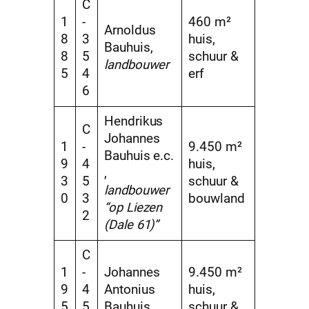
C
1
-
460 m²
Arnoldus
8
3
huis,
Bauhuis,
8
5
schuur &
landbouwer
5
4
erf
6
Hendrikus
C
Johannes
1
-
9.450 m²
Bauhuis e.c.
9
4
huis,
,
3
5
schuur &
landbouwer
0
3
bouwland
“op Liezen
2
(Dale 61)”
C
1
-
Johannes
9.450 m²
9
4
Antonius
huis,
5
5
Bauhuis,
schuur &