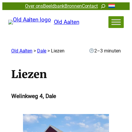
Zoeken
Over ons
Beeldbank
Bronnen
Contact
Old Aalten
Old Aalten
>
Dale
>
Liezen
2–3 minuten
Liezen
Welinkweg 4, Dale