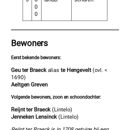
0
0
Bewoners
Eerst bekende bewoners:
Geu ter Braeck
alias
te Hengevelt
(ovl. <
1690)
Aeltgen Greven
Volgende bewoners, zoon en schoondochter:
Reijnt ter Braeck
(Lintelo)
Jenneken Lensinck
(Lintelo)
Reijnt ter Braeck is in 1708 getuige bij een