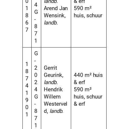
0
landb.
& erf
4
1
Arend Jan
590 m²
G
8
Wensink,
huis, schuur
-
6
landb.
8
7
7
1
G
-
1
2
Gerrit
8
0
Geurink,
440 m² huis
7
2
landb.
& erf
4
4
Hendrik
590 m²
1
G
Willem
huis, schuur
9
-
Westervel
& erf
0
8
d,
landb.
1
7
1