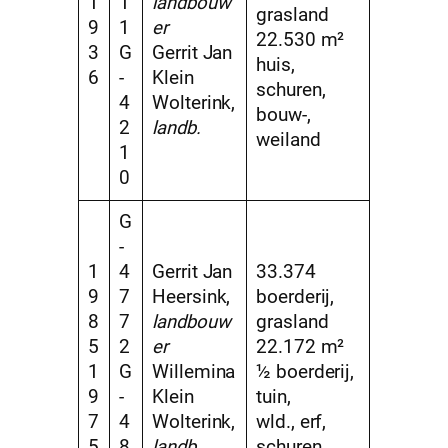
1
1
landbouw
grasland
9
1
er
22.530 m²
3
G
Gerrit Jan
huis,
6
-
Klein
schuren,
4
Wolterink,
bouw-,
2
landb.
weiland
1
0
G
-
1
4
Gerrit Jan
33.374
9
7
Heersink,
boerderij,
8
7
landbouw
grasland
5
2
er
22.172 m²
1
G
Willemina
½ boerderij,
9
-
Klein
tuin,
7
4
Wolterink,
wld., erf,
5
8
landb.
schuren