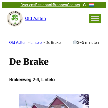
Zoeken
Over ons
Beeldbank
Bronnen
Contact
Old Aalten
Old Aalten
>
Lintelo
>
De Brake
3–5 minuten
De Brake
Brakenweg 2-4, Lintelo