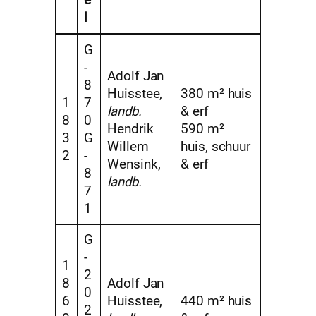
e
l
G
-
Adolf Jan
8
Huisstee,
380 m² huis
1
7
landb.
& erf
8
0
Hendrik
590 m²
3
G
Willem
huis, schuur
2
-
Wensink,
& erf
8
landb.
7
1
G
-
1
2
8
Adolf Jan
0
6
Huisstee,
440 m² huis
2