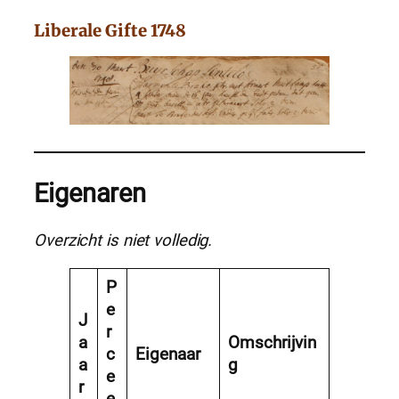
Liberale Gifte 1748
Eigenaren
Overzicht is niet volledig.
P
e
J
r
a
Omschrijvin
c
Eigenaar
a
g
e
r