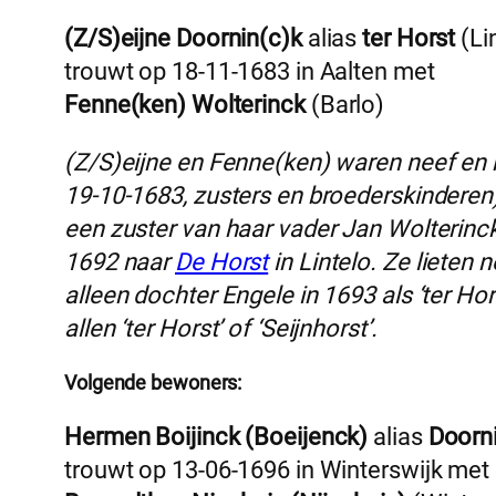
(Z/S)eijne Doornin(c)k
alias
ter Horst
(Li
trouwt op 18-11-1683 in Aalten met
Fenne(ken) Wolterinck
(Barlo)
(Z/S)eijne en Fenne(ken) waren neef en n
19-10-1683, zusters en broederskinderen
een zuster van haar vader Jan Wolterinc
1692 naar
De Horst
in Lintelo. Ze lieten 
alleen dochter Engele in 1693 als ‘ter Ho
allen ‘ter Horst’ of ‘Seijnhorst’.
Volgende bewoners:
Hermen Boijinck (Boeijenck)
alias
Doorn
trouwt op 13-06-1696 in Winterswijk met