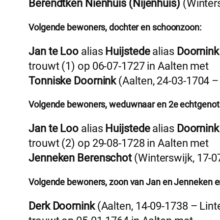
Berendtken Nienhuis (Nijenhuis)
(Winters
Volgende bewoners, dochter en schoonzoon:
Jan te Loo
alias
Huijstede
alias
Doornink
trouwt (1) op 06-07-1727 in Aalten met
Tonniske Doornink
(Aalten, 24-03-1704 –
Volgende bewoners, weduwnaar en 2e echtgenot
Jan te Loo
alias
Huijstede
alias
Doornink
trouwt (2) op 29-08-1728 in Aalten met
Jenneken Berenschot
(Winterswijk, 17-0
Volgende bewoners, zoon van Jan en Jenneken e
Derk Doornink
(Aalten, 14-09-1738 – Lint