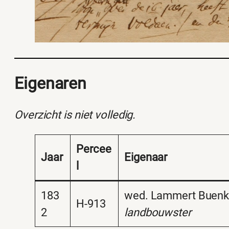
Eigenaren
Overzicht is niet volledig.
Percee
Jaar
Eigenaar
l
183
wed. Lammert Buenk
H-913
2
landbouwster