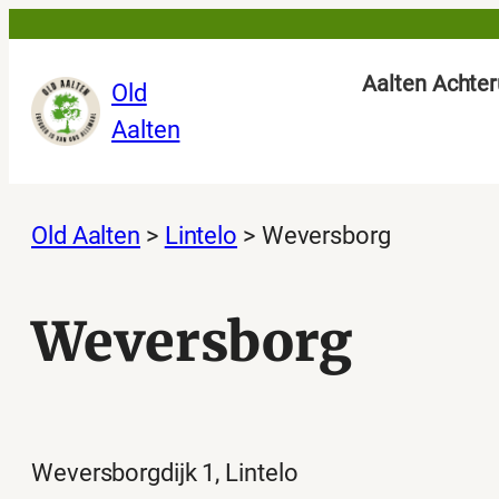
Ga
naar
Aalten Achter
Old
de
Aalten
inhoud
Old Aalten
>
Lintelo
>
Weversborg
Weversborg
Weversborgdijk 1, Lintelo