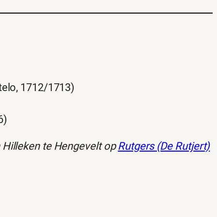
ntelo, 1712/1713)
6)
 Hilleken te Hengevelt op
Rutgers (De Rutjert)