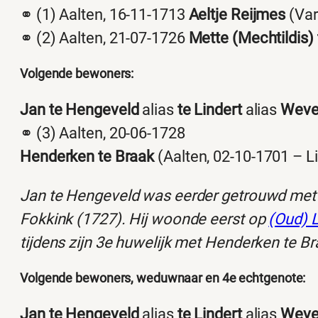
⚭ (1) Aalten, 16-11-1713
Aeltje Reijmes
(Var
⚭ (2) Aalten, 21-07-1726
Mette (Mechtildis)
Volgende bewoners:
Jan te Hengeveld
alias
te Lindert
alias
Weve
⚭ (3) Aalten, 20-06-1728
Henderken te Braak
(Aalten, 02-10-1701 – Li
Jan te Hengeveld was eerder getrouwd met 
Fokkink (1727). Hij woonde eerst op
(Oud) L
tijdens zijn 3e huwelijk met Henderken te B
Volgende bewoners, weduwnaar en 4e echtgenote:
Jan te Hengeveld
alias
te Lindert
alias
Weve