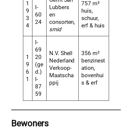
1
757 m²
I-
Lubbers
9
huis,
60
en
3
schuur,
24
consorten,
4
erf & huis
smid
I-
69
N.V. Shell
356 m²
1
20
Nederland
benzinest
9
(ge
Verkoop-
ation,
6
d.)
Maatscha
bovenhui
1
I-
ppij
s & erf
87
59
Bewoners