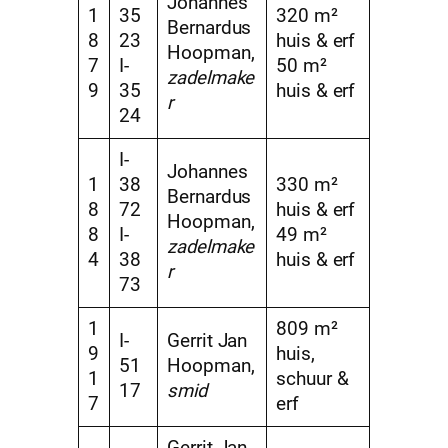
Johannes
1
35
320 m²
Bernardus
8
23
huis & erf
Hoopman,
7
I-
50 m²
zadelmake
9
35
huis & erf
r
24
I-
Johannes
1
38
330 m²
Bernardus
8
72
huis & erf
Hoopman,
8
I-
49 m²
zadelmake
4
38
huis & erf
r
73
1
809 m²
I-
Gerrit Jan
9
huis,
51
Hoopman,
1
schuur &
17
smid
7
erf
Gerrit Jan