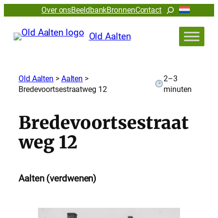
Zoeken
Over ons
Beeldbank
Bronnen
Contact
Old Aalten
Old Aalten
>
Aalten
>
2–3
Bredevoortsestraatweg 12
minuten
Bredevoortsestraat
weg 12
Aalten (verdwenen)