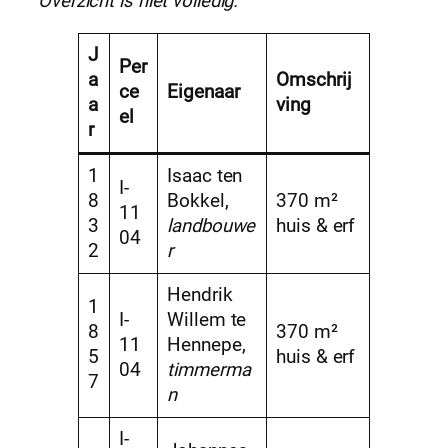
Overzicht is niet volledig.
J
Per
a
Omschrij
ce
Eigenaar
a
ving
el
r
1
Isaac ten
I-
8
Bokkel,
370 m²
11
3
landbouwe
huis & erf
04
2
r
Hendrik
1
I-
Willem te
8
370 m²
11
Hennepe,
5
huis & erf
04
timmerma
7
n
I-