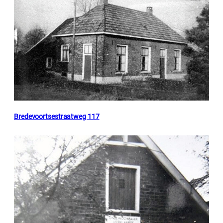
Bredevoortsestraatweg 117