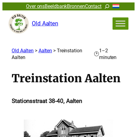
Zoeken
Over ons
Beeldbank
Bronnen
Contact
Old Aalten
Old Aalten
>
Aalten
>
Treinstation
1–2
🕑
Aalten
minuten
Treinstation Aalten
Stationsstraat 38-40, Aalten