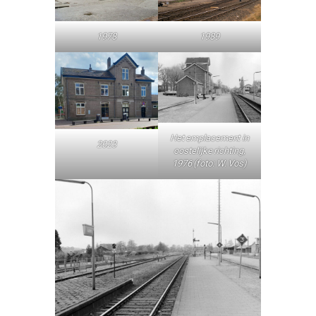
1978
1989
Het emplacement in
2023
oostelijke richting
,
1976 (foto: W. Vos)