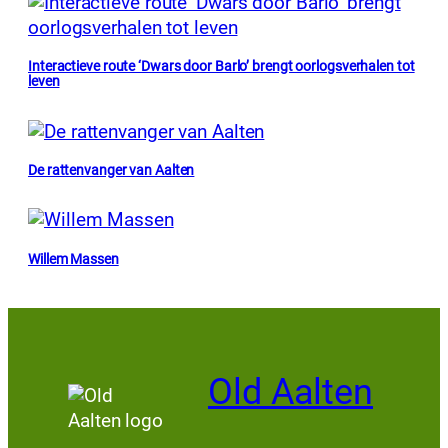
Interactieve route ‘Dwars door Barlo’ brengt oorlogsverhalen tot
leven
De rattenvanger van Aalten
Willem Massen
Old Aalten