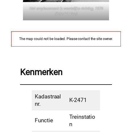
Het emplacement in westelijke richting
,
1976
(foto: W. Vos)
The map could not be loaded. Please contact the site owner.
Kenmerken
Kadastraal
K-2471
nr.
Treinstatio
Functie
n