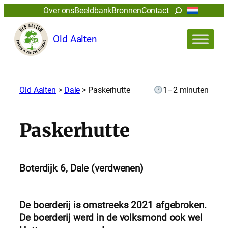
Zoeken
Over ons
Beeldbank
Bronnen
Contact
Old Aalten
Old Aalten
>
Dale
>
Paskerhutte
1–2 minuten
Paskerhutte
Boterdijk 6, Dale (verdwenen)
De boerderij is omstreeks 2021 afgebroken.
De boerderij werd in de volksmond ook wel