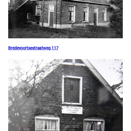
Bredevoortsestraatweg 117