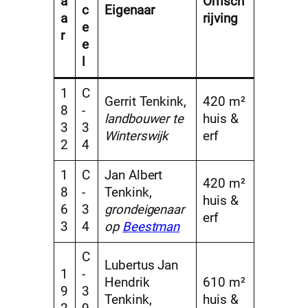
a
Omsch
c
Eigenaar
a
rijving
e
r
e
l
1
C
Gerrit Tenkink,
420 m²
8
-
landbouwer te
huis &
3
3
Winterswijk
erf
2
4
1
C
Jan Albert
420 m²
8
-
Tenkink,
huis &
6
3
grondeigenaar
erf
3
4
op
Beestman
C
Lubertus Jan
1
-
Hendrik
610 m²
9
3
Tenkink,
huis &