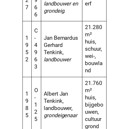
2
9
landbouwer en
erf
7
6
grondeig.
6
21.280
C
m²
1
-
Jan Bernardus
huis,
9
4
Gerhard
schuur,
5
9
Tenkink,
wei-,
2
6
landbouwer
bouwla
3
nd
21.760
O
m²
1
Albert Jan
-
huis,
9
Tenkink,
1
bijgebo
8
landbouwer,
2
uwen,
5
grondeigenaar
5
cultuur
grond