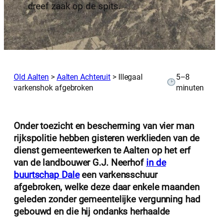
dreef zaak op de spits.
Old Aalten
>
Aalten Achteruit
>
Illegaal
5–8
varkenshok afgebroken
minuten
Onder toezicht en bescherming van vier man
rijkspolitie hebben gisteren werklieden van de
dienst gemeentewerken te Aalten op het erf
van de landbouwer G.J. Neerhof
in de
buurtschap Dale
een varkensschuur
afgebroken, welke deze daar enkele maanden
geleden zonder gemeentelijke vergunning had
gebouwd en die hij ondanks herhaalde