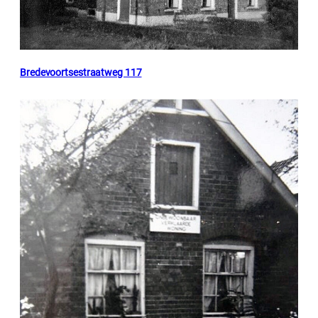
Bredevoortsestraatweg 117