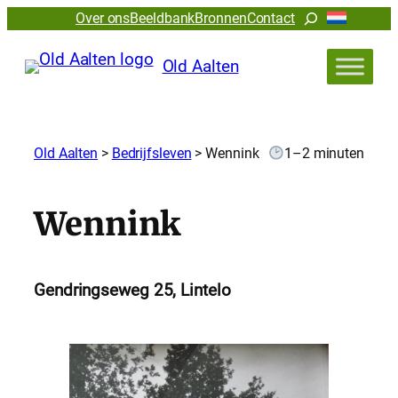
Zoeken
Over ons
Beeldbank
Bronnen
Contact
Old Aalten
Old Aalten
>
Bedrijfsleven
>
Wennink
1–2 minuten
Wennink
Gendringseweg 25, Lintelo