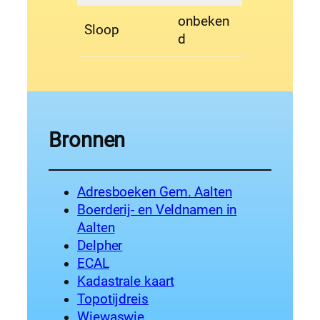
onbeken
Sloop
d
Bronnen
Adresboeken Gem. Aalten
Boerderij- en Veldnamen in
Aalten
Delpher
ECAL
Kadastrale kaart
Topotijdreis
Wiewaswie