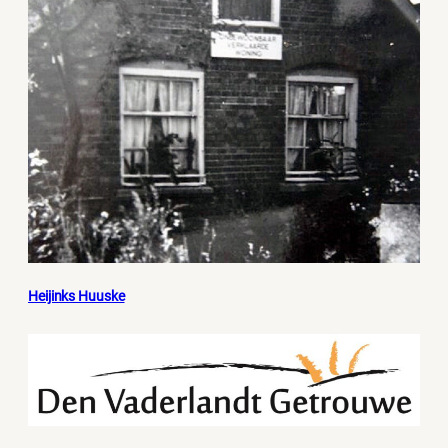
Heijinks Huuske