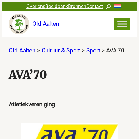
Ga
Zoeken
Over ons
Beeldbank
Bronnen
Contact
naar
de
Old Aalten
inhoud
Old Aalten
>
Cultuur & Sport
>
Sport
>
AVA’70
AVA’70
Atletiekvereniging