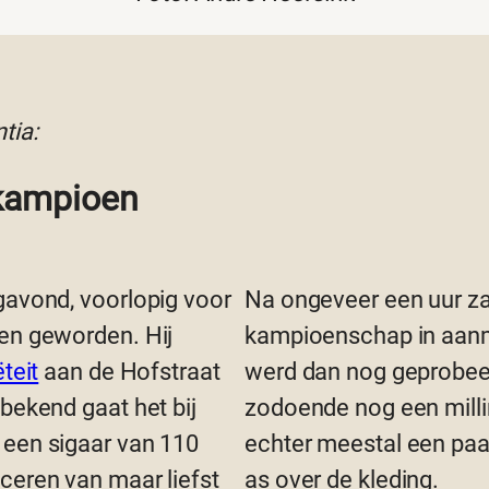
tia:
kkampioen
gavond, voorlopig voor
Na ongeveer een uur za
ten geworden. Hij
kampioenschap in aanm
teit
aan de Hofstraat
werd dan nog geprobeer
bekend gaat het bij
zodoende nog een milli
 een sigaar van 110
echter meestal een paa
ceren van maar liefst
as over de kleding.