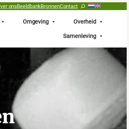
Zoeken
ver ons
Beeldbank
Bronnen
Contact
Omgeving
Overheid
Samenleving
en