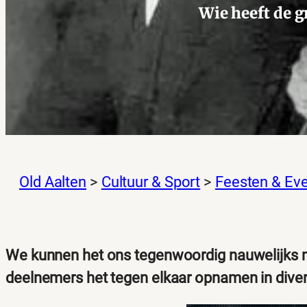
Wie heeft de 
Old Aalten
>
Cultuur & Sport
>
Feesten & Ev
We kunnen het ons tegenwoordig nauwelijks me
deelnemers het tegen elkaar opnamen in divers