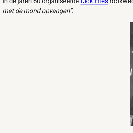
In de jaren 60 organiseerde
Dick Fries
rookweds
met de mond opvangen”
.