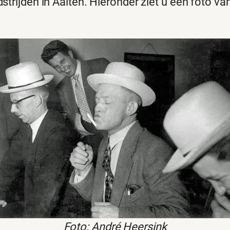
trijden in Aalten. Hieronder ziet u een foto va
Foto: André Heersink