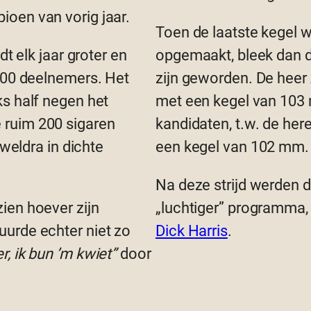
oen van vorig jaar.
Toen de laatste kegel 
dt elk jaar groter en
opgemaakt, bleek dan 
 200 deelnemers. Het
zijn geworden. De heer
ks half negen het
met een kegel van 103 
 ruim 200 sigaren
kandidaten, t.w. de her
 weldra in dichte
een kegel van 102 mm.
Na deze strijd werden 
ien hoever zijn
„luchtiger” programma, 
urde echter niet zo
Dick Harris
.
, ik bun ’m kwiet”
door