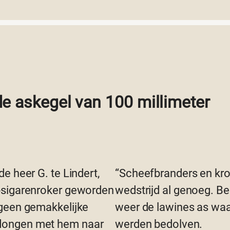
e askegel van 100 millimeter
e heer G. te Lindert,
“Scheefbranders en kro
-sigarenroker geworden
wedstrijd al genoeg. B
 geen gemakkelijke
weer de lawines as waar
dongen met hem naar
werden bedolven.