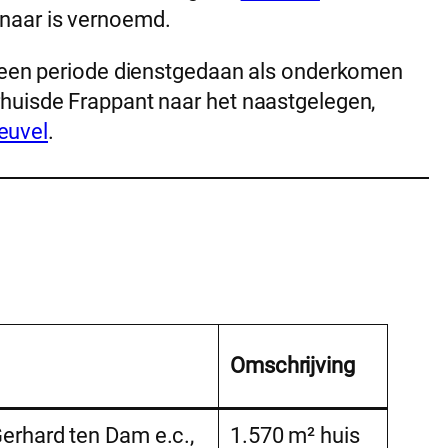
naar is vernoemd.
k een periode dienstgedaan als onderkomen
huisde Frappant naar het naastgelegen,
euvel
.
Omschrijving
rhard ten Dam e.c.,
1.570 m² huis