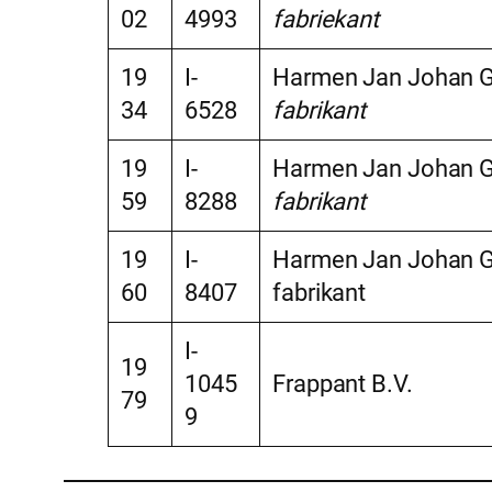
02
4993
fabriekant
19
I-
Harmen Jan Johan Ge
34
6528
fabrikant
19
I-
Harmen Jan Johan Ge
59
8288
fabrikant
19
I-
Harmen Jan Johan Ge
60
8407
fabrikant
I-
19
1045
Frappant B.V.
79
9