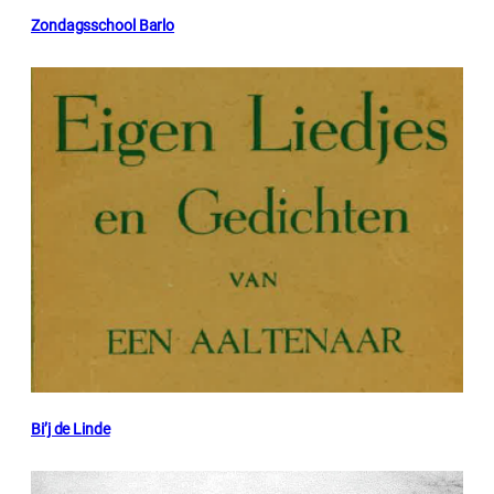
Zondagsschool Barlo
Bi’j de Linde