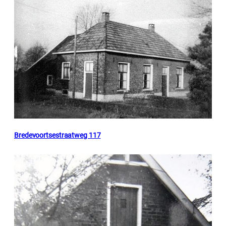
Bredevoortsestraatweg 117