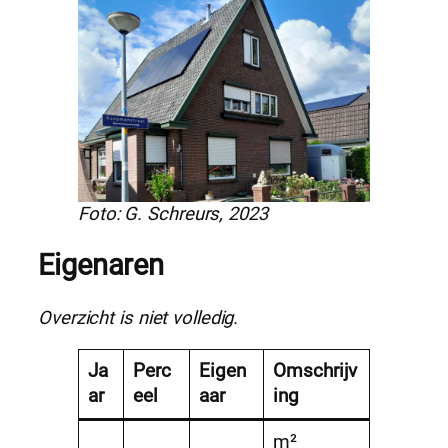
Foto: G. Schreurs, 2023
Eigenaren
Overzicht is niet volledig.
Ja
Perc
Eigen
Omschrijv
ar
eel
aar
ing
m²