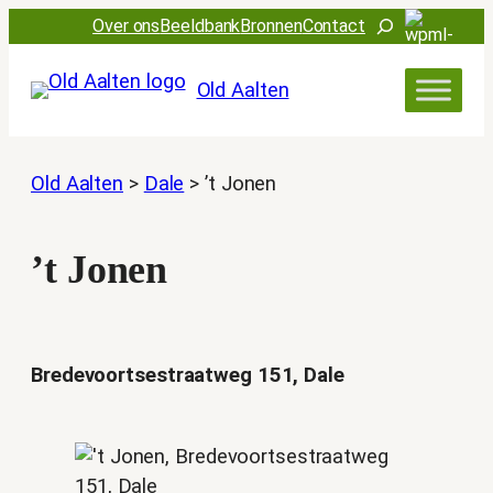
Ga
Zoeken
Over ons
Beeldbank
Bronnen
Contact
naar
de
Old Aalten
inhoud
Old Aalten
>
Dale
>
’t Jonen
’t Jonen
Bredevoortsestraatweg 151, Dale