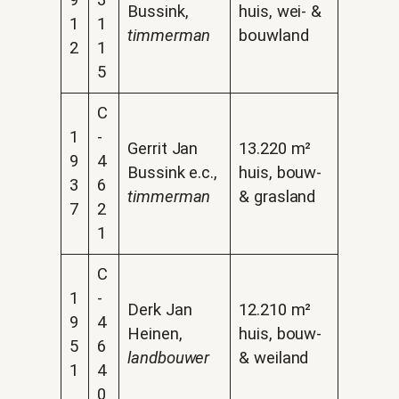
9
3
Bussink,
huis, wei- &
1
1
timmerman
bouwland
2
1
5
C
1
-
Gerrit Jan
13.220 m²
9
4
Bussink e.c.,
huis, bouw-
3
6
timmerman
& grasland
7
2
1
C
1
-
Derk Jan
12.210 m²
9
4
Heinen,
huis, bouw-
5
6
landbouwer
& weiland
1
4
0