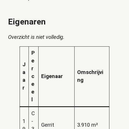
Eigenaren
Overzicht is niet volledig.
P
e
J
r
a
Omschrijvi
c
Eigenaar
a
ng
e
r
e
l
C
1
-
Gerrit
3.910 m²