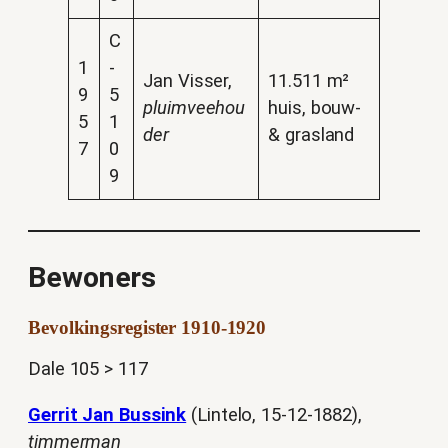
C
1
-
Jan Visser,
11.511 m²
9
5
pluimveehou
huis, bouw-
5
1
der
& grasland
7
0
9
Bewoners
Bevolkingsregister 1910-1920
Dale 105 > 117
Gerrit Jan Bussink
(Lintelo, 15-12-1882),
timmerman