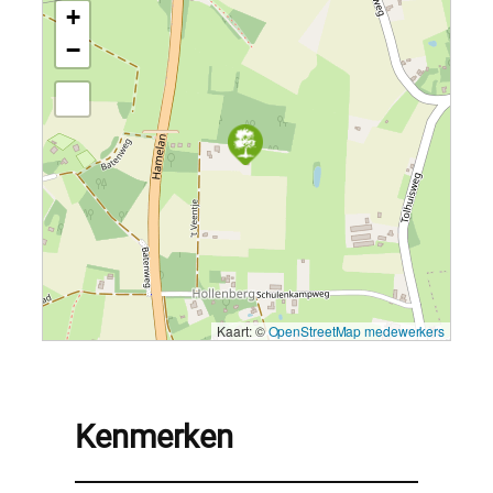
+
−
Kaart: ©
OpenStreetMap medewerkers
Kenmerken