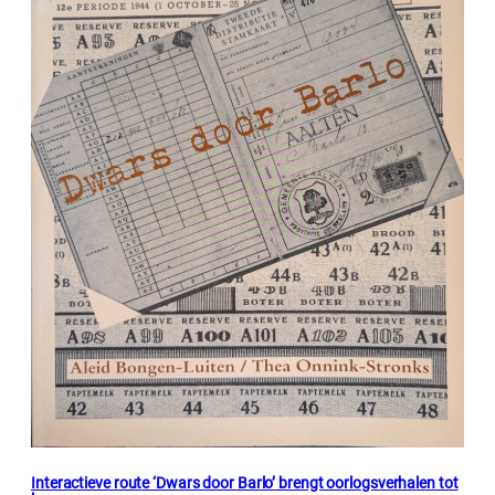
Interactieve route ‘Dwars door Barlo’ brengt oorlogsverhalen tot