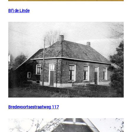
Bi’j de Linde
Bredevoortsestraatweg 117