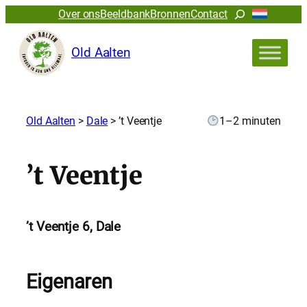
Zoeken
Over ons
Beeldbank
Bronnen
Contact
Old Aalten
Old Aalten
>
Dale
>
’t Veentje
1–2 minuten
’t Veentje
’t Veentje 6, Dale
Eigenaren