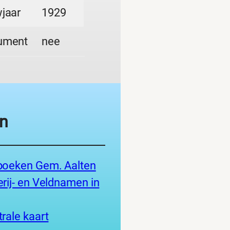
jaar
1929
ument
nee
n
boeken Gem. Aalten
rij- en Veldnamen in
rale kaart