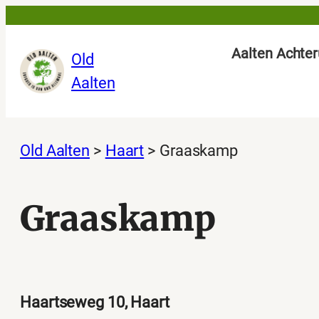
Ga
naar
Aalten Achter
Old
de
Aalten
inhoud
Old Aalten
>
Haart
>
Graaskamp
Graaskamp
Haartseweg 10, Haart