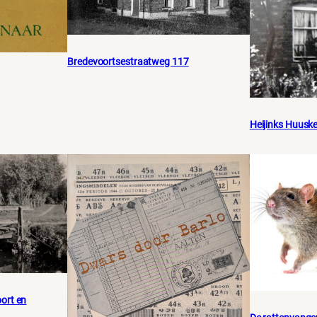
Bredevoortsestraatweg 117
Heijinks Huusk
ort en