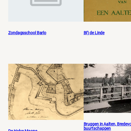
Zondagsschool Barlo
Bi’j de Linde
Bruggen in Aalten, Bredevo
buurtschappen