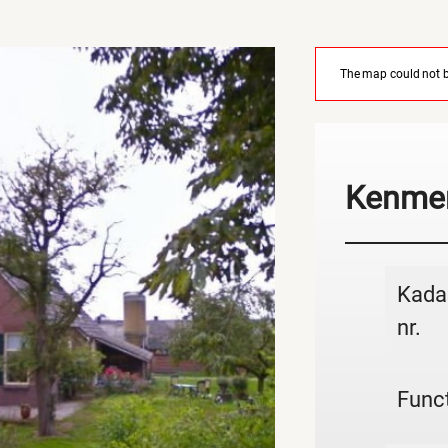
The map could not be
Kenme
Kada
nr.
Funct