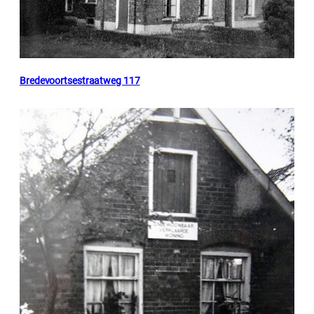
Bredevoortsestraatweg 117