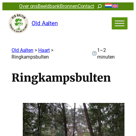
Zoeken
Over ons
Beeldbank
Bronnen
Contact
Old Aalten
Old Aalten
>
Haart
>
1–2
Ringkampsbulten
minuten
Ringkampsbulten