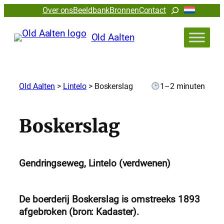
Zoeken
Over ons
Beeldbank
Bronnen
Contact
Old Aalten
Old Aalten
>
Lintelo
>
Boskerslag
1–2 minuten
Boskerslag
Gendringseweg, Lintelo (verdwenen)
De boerderij Boskerslag is omstreeks 1893
afgebroken (bron: Kadaster).