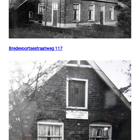
Bredevoortsestraatweg 117