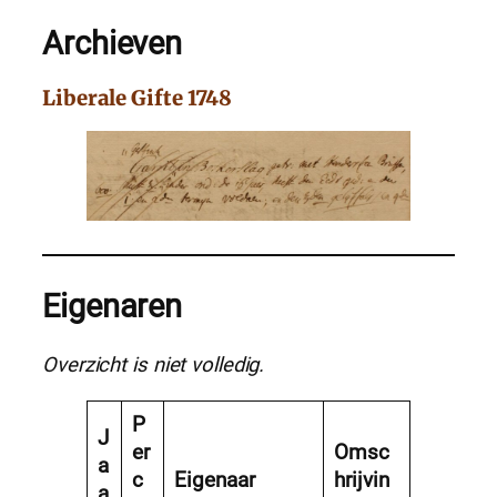
Archieven
Liberale Gifte 1748
Eigenaren
Overzicht is niet volledig.
P
J
er
Omsc
a
c
Eigenaar
hrijvin
a