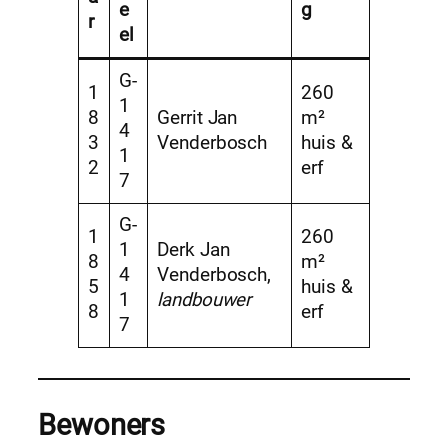
e
g
r
el
G-
1
260
1
8
Gerrit Jan
m²
4
3
Venderbosch
huis &
1
2
erf
7
G-
1
260
1
Derk Jan
8
m²
4
Venderbosch,
5
huis &
1
landbouwer
8
erf
7
Bewoners