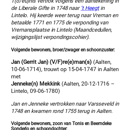
T(o/eu)nis vertrok volgens een aantekening in
de Liberale Gifte in 1748 naar
’t Heegt
in
Lintelo. Hij keerde weer terug naar Vreman en
betaalde 1771 en 1775 de verponding van
Vremansplaatse in Lintelo (Maandcedullen,
wijzigingslijst verpondingscohier).
Volgende bewoners, broer/zwager en schoonzuster:
Jan (Gerrit Jan) (V/F)re(e)man(s)
(Aalten,
10-06-1714), trouwt op 15-04-1747 in Aalten
met
Jenneke(n) Mekkink
(Aalten, 20-12-1716 –
Lintelo, 09-06-1780)
Jan en Jenneke vertrokken naar Varsseveld in
1748 en kwamen rond 1755 terug in Aalten.
Volgende bewoners, zoon van Tonis en Beerndeke
Sonderlo en schoondochter: