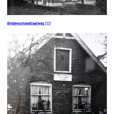
Bredevoortsestraatweg 117