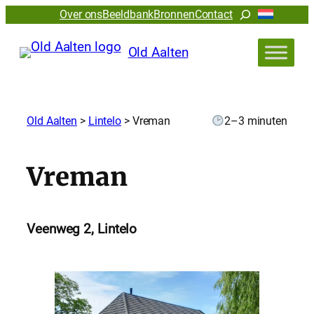
Zoeken
Over ons
Beeldbank
Bronnen
Contact
Old Aalten
Old Aalten
>
Lintelo
>
Vreman
2–3 minuten
Vreman
Veenweg 2, Lintelo