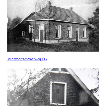
Bredevoortsestraatweg 117