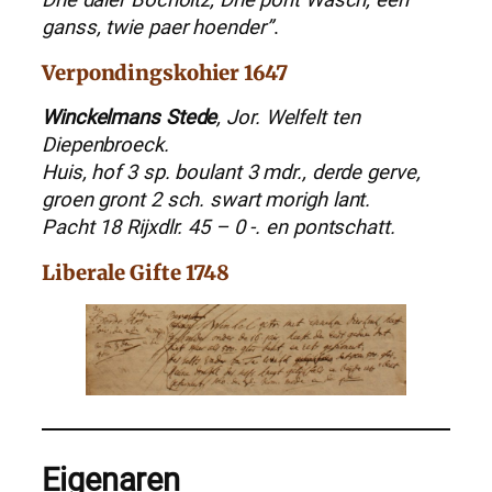
Drie daler Bocholtz, Drie pont Wasch, een
ganss, twie paer hoender”
.
Verpondingskohier 1647
Winckelmans Stede
, Jor. Welfelt ten
Diepenbroeck.
Huis, hof 3 sp. boulant 3 mdr., derde gerve,
groen gront 2 sch. swart morigh lant.
Pacht 18 Rijxdlr. 45 – 0 -. en pontschatt.
Liberale Gifte 1748
Eigenaren