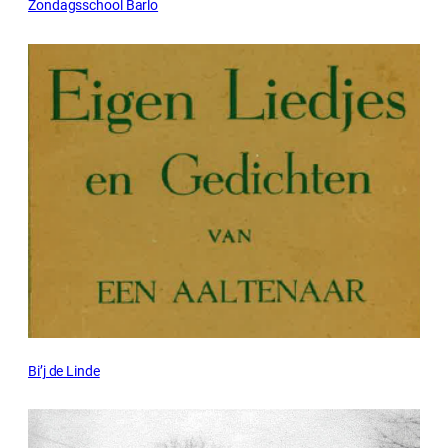
Zondagsschool Barlo
Bi’j de Linde