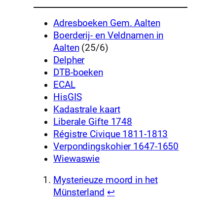
Adresboeken Gem. Aalten
Boerderij- en Veldnamen in
Aalten
(25/6)
Delpher
DTB-boeken
ECAL
HisGIS
Kadastrale kaart
Liberale Gifte 1748
Régistre Civique 1811-1813
Verpondingskohier 1647-1650
Wiewaswie
Mysterieuze moord in het
Münsterland
↩︎