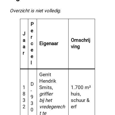
Overzicht is niet volledig.
P
e
J
r
a
Omschrij
c
Eigenaar
a
ving
e
r
e
l
Gerrit
Hendrik
D
1
Smits,
1.700 m²
-
8
griffier
huis,
9
3
bij het
schuur &
3
2
vredegerech
erf
0
t te