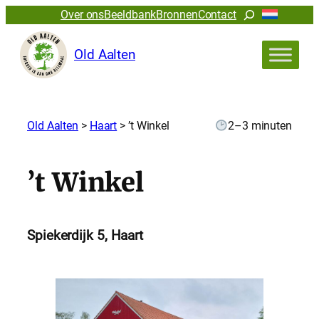
Zoeken
Over ons
Beeldbank
Bronnen
Contact
Old Aalten
Old Aalten
>
Haart
>
’t Winkel
2–3 minuten
’t Winkel
Spiekerdijk 5, Haart