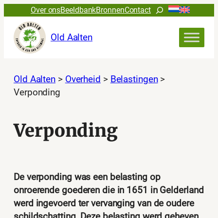
Ga
Zoeken
Over ons
Beeldbank
Bronnen
Contact
naar
de
Old Aalten
inhoud
Old Aalten
>
Overheid
>
Belastingen
>
Verponding
Verponding
De verponding was een belasting op
onroerende goederen die in 1651 in Gelderland
werd ingevoerd ter vervanging van de oudere
schildschatting. Deze belasting werd geheven