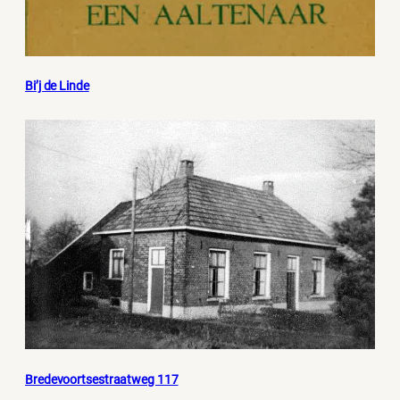
Bi’j de Linde
Bredevoortsestraatweg 117