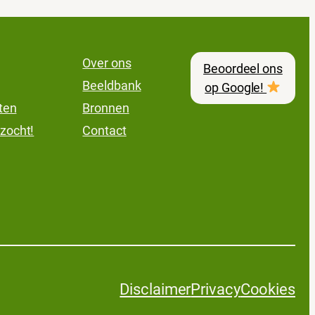
Over ons
Beoordeel ons
Beeldbank
op Google!
lten
Bronnen
zocht!
Contact
Disclaimer
Privacy
Cookies