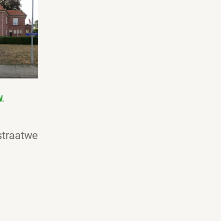
W.
straatweg