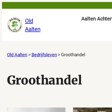
Ga
naar
Aalten Achter
Old
de
Aalten
inhoud
Old Aalten
>
Bedrijfsleven
>
Groothandel
Groothandel