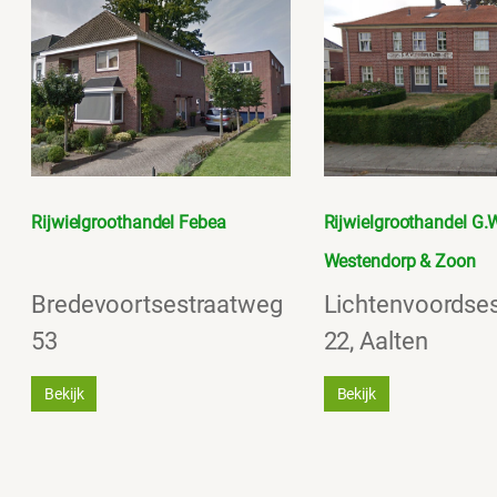
Rijwielgroothandel Febea
Rijwielgroothandel G.
Westendorp & Zoon
Bredevoortsestraatweg
Lichtenvoordse
53
22, Aalten
Bekijk
Bekijk