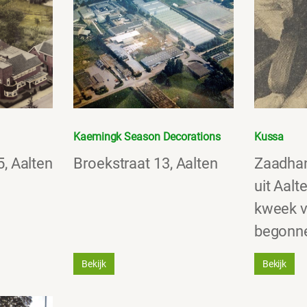
Kaemingk Season Decorations
Kussa
5, Aalten
Broekstraat 13, Aalten
Zaadhan
uit Aalt
kweek v
begonn
Bekijk
Bekijk