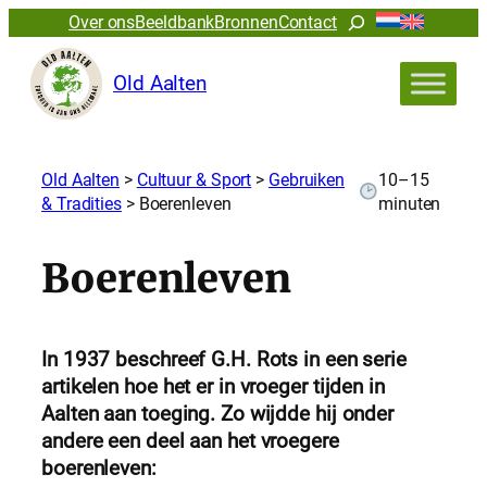
Zoeken
Over ons
Beeldbank
Bronnen
Contact
Old Aalten
Old Aalten
>
Cultuur & Sport
>
Gebruiken
10–15
& Tradities
>
Boerenleven
minuten
Boerenleven
In 1937 beschreef G.H. Rots in een serie
artikelen hoe het er in vroeger tijden in
Aalten aan toeging. Zo wijdde hij onder
andere een deel aan het vroegere
boerenleven: