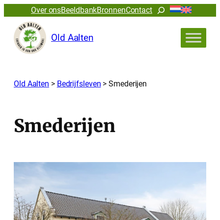
Ga
Zoeken
Over ons
Beeldbank
Bronnen
Contact
naar
de
Old Aalten
inhoud
Old Aalten
>
Bedrijfsleven
>
Smederijen
Smederijen