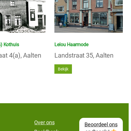
) Kothuis
Lelou Haarmode
at 4(a), Aalten
Landstraat 35, Aalten
Bekijk
Over ons
Beoordeel ons