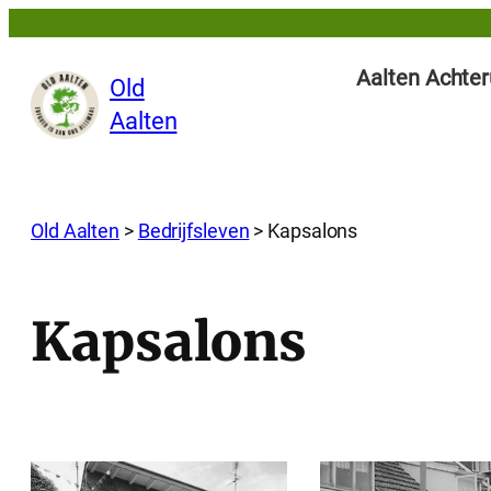
Ga
naar
Aalten Achter
Old
de
Aalten
inhoud
Old Aalten
>
Bedrijfsleven
>
Kapsalons
Kapsalons