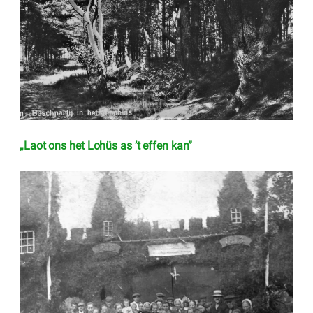
„Laot ons het Lohüs as ’t effen kan”