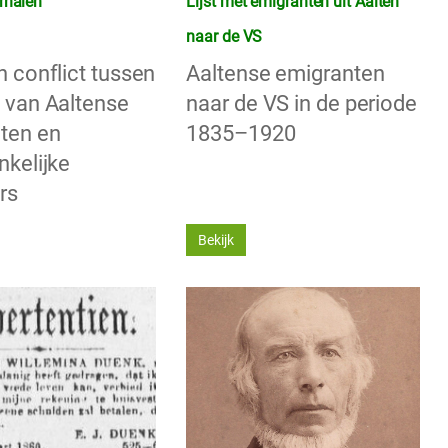
rhalen
Lijst met emigranten uit Aalten
naar de VS
n conflict tussen
Aaltense emigranten
 van Aaltense
naar de VS in de periode
ten en
1835–1920
nkelijke
rs
Bekijk