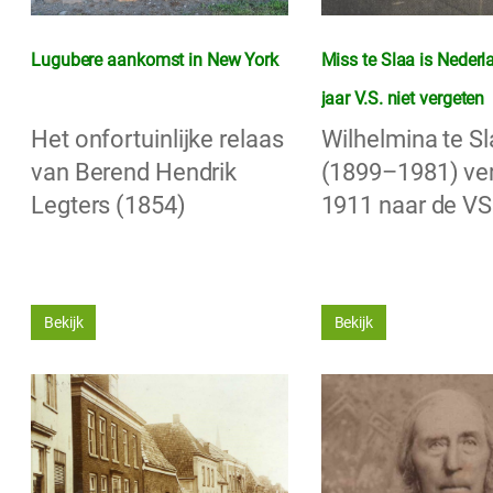
Lugubere aankomst in New York
Miss te Slaa is Nederl
jaar V.S. niet vergeten
Het onfortuinlijke relaas
Wilhelmina te S
van Berend Hendrik
(1899–1981) ver
Legters (1854)
1911 naar de VS
Bekijk
Bekijk