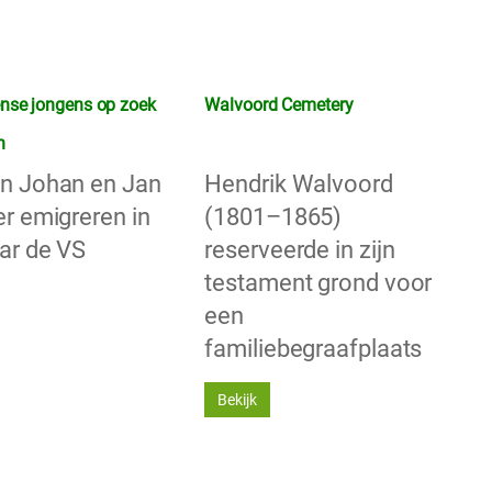
nse jongens op zoek
Walvoord Cemetery
n
n Johan en Jan
Hendrik Walvoord
er emigreren in
(1801–1865)
ar de VS
reserveerde in zijn
testament grond voor
een
familiebegraafplaats
Bekijk