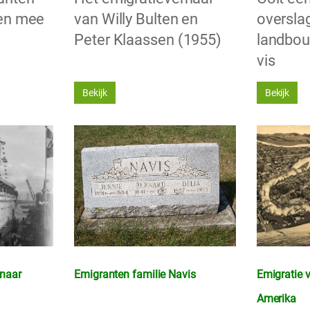
ten mee
van Willy Bulten en
oversla
Peter Klaassen (1955)
landbo
vis
Bekijk
Bekijk
 naar
Emigranten familie Navis
Emigratie 
Amerika