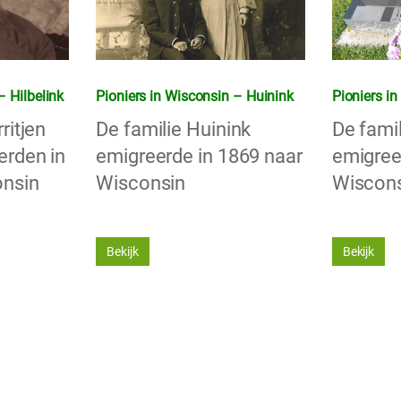
– Hilbelink
Pioniers in Wisconsin – Huinink
Pioniers i
ritjen
De familie Huinink
De fami
erden in
emigreerde in 1869 naar
emigree
onsin
Wisconsin
Wiscon
Bekijk
Bekijk