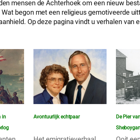
enden mensen de Achterhoek om een nieuw besta
 Wat begon met een religieus gemotiveerde uitt
aanhield. Op deze pagina vindt u verhalen van 
 in
Avontuurlijk echtpaar
De Pier va
rlog
Sheboyga
anten
Het emigratieverhaal
Ooit een