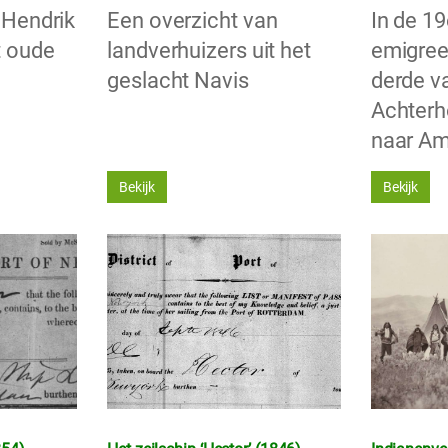
 Hendrik
Een overzicht van
In de 1
t oude
landverhuizers uit het
emigree
geslacht Navis
derde v
Achterh
naar Am
Bekijk
Bekijk