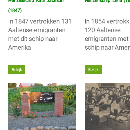
Het zeilschip ‘Kath Jackson’
Het zeilschip ‘Leila’ (1
(1847)
In 1847 vertrokken 131
In 1854 vertrokk
Aaltense emigranten
120 Aaltense
met dit schip naar
emigranten met 
Amerika
schip naar Amer
Bekijk
Bekijk