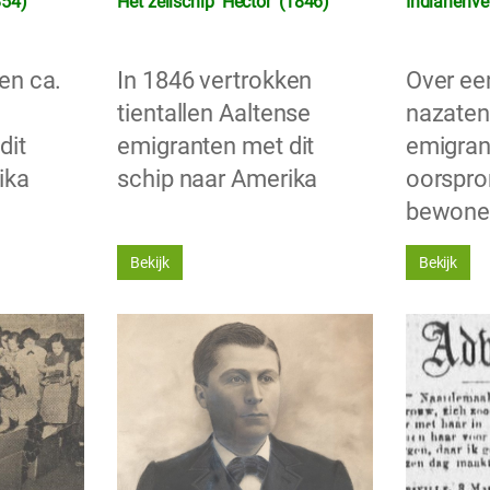
854)
Het zeilschip ‘Hector’ (1846)
Indianenve
en ca.
In 1846 vertrokken
Over ee
tientallen Aaltense
nazaten
dit
emigranten met dit
emigran
ika
schip naar Amerika
oorspro
bewone
Bekijk
Bekijk