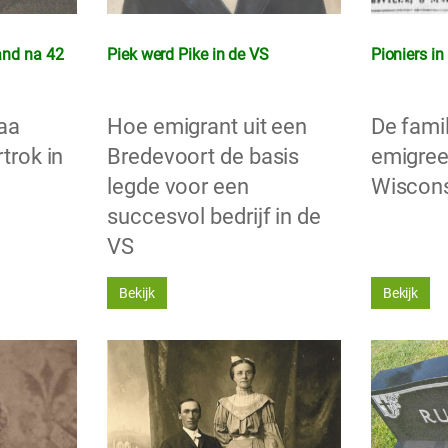
and na 42
Piek werd Pike in de VS
Pioniers i
laa
Hoe emigrant uit een
De fami
trok in
Bredevoort de basis
emigree
legde voor een
Wiscon
succesvol bedrijf in de
VS
Bekijk
Bekijk