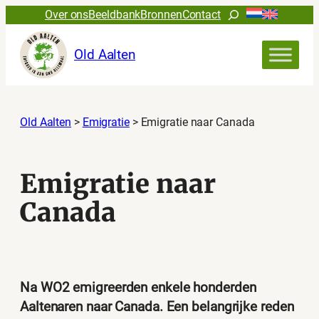
Ga
Zoeken
Over ons
Beeldbank
Bronnen
Contact
naar
de
Old Aalten
inhoud
Old Aalten
>
Emigratie
>
Emigratie naar Canada
Emigratie naar
Canada
Na WO2 emigreerden enkele honderden
Aaltenaren naar Canada. Een belangrijke reden