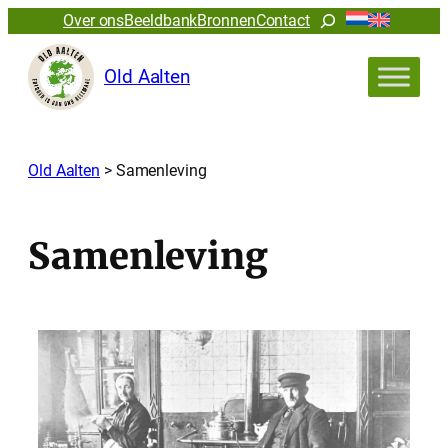
Ga
Zoeken
Over ons
Beeldbank
Bronnen
Contact
naar
de
Old Aalten
inhoud
Old Aalten
>
Samenleving
Samenleving