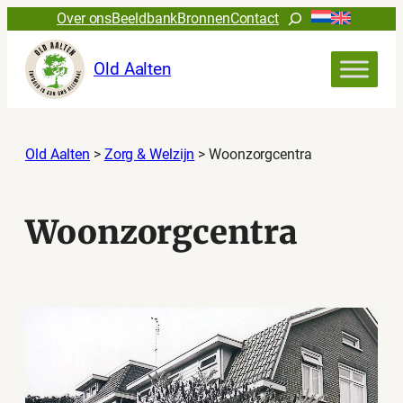
Ga
Zoeken
Over ons
Beeldbank
Bronnen
Contact
naar
de
Old Aalten
inhoud
Old Aalten
>
Zorg & Welzijn
>
Woonzorgcentra
Woonzorgcentra