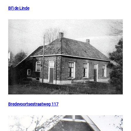
Bi’j de Linde
Bredevoortsestraatweg 117