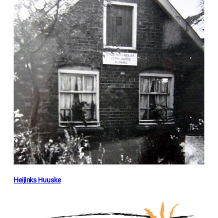
Heijinks Huuske