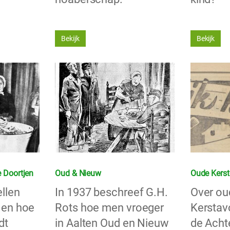
Bekijk
Bekijk
e Doortjen
Oud & Nieuw
Oude Kerst
llen
In 1937 beschreef G.H.
Over ou
 en hoe
Rots hoe men vroeger
Kerstav
dt
in Aalten Oud en Nieuw
de Acht