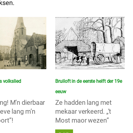
eksen.
s volkslied
Bruiloft in de eerste helft der 19e
eeuw
ng! M’n dierbaar
Ze hadden lang met
Leve lang m’n
mekaar verkeerd. „’t
ort”!
Most maor wezen”