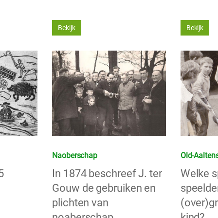
Bekijk
Bekijk
Naoberschap
Old-Aaltens
5
In 1874 beschreef J. ter
Welke s
Gouw de gebruiken en
speelde
plichten van
(over)g
noaberschap.
kind?