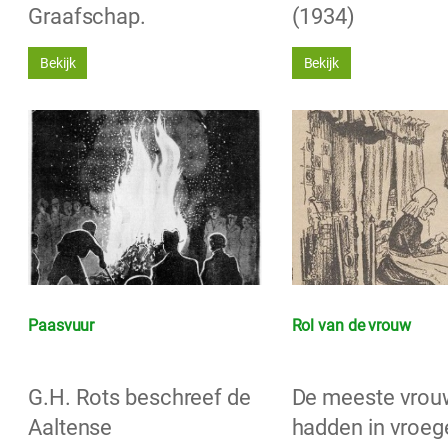
Graafschap.
(1934)
Bekijk
Bekijk
Paasvuur
Rol van de vrouw
G.H. Rots beschreef de
De meeste vro
Aaltense
hadden in vroege