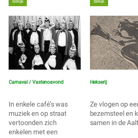
Bekijk
Bekijk
Carnaval / Vastenoavond
Hekserij
In enkele café’s was
Ze vlogen op ee
muziek en op straat
bezemsteel en
vertoonden zich
samen in de Aalt
enkelen met een