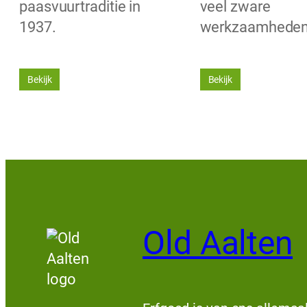
paasvuurtraditie in
veel zware
1937.
werkzaamhede
Bekijk
Bekijk
Old Aalten