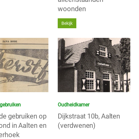
woonden
Bekijk
gebruiken
Oudheidkamer
de gebruiken op
Dijkstraat 10b, Aalten
ond in Aalten en
(verdwenen)
erhoek