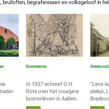
 bruiloften, begrafenissen en volksgeloof in h
men
Boerenleven
Bredevoort
nse
In 1937 schreef G.H.
“Leve la
 nader
Rots over het vroegere
plekje, 
boerenleven in Aalten.
Bredevo