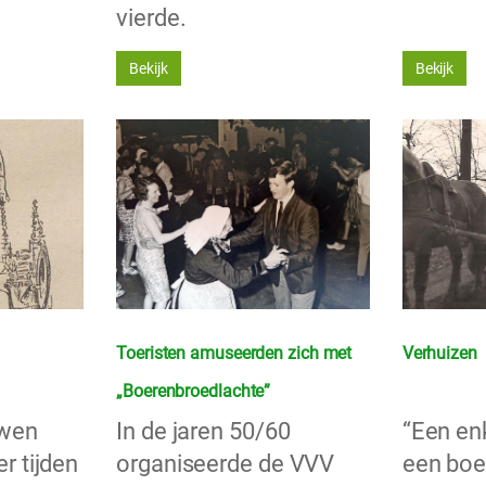
vierde.
Bekijk
Bekijk
Toeristen amuseerden zich met
Verhuizen
„Boerenbroedlachte”
uwen
In de jaren 50/60
“Een en
r tijden
organiseerde de VVV
een boe