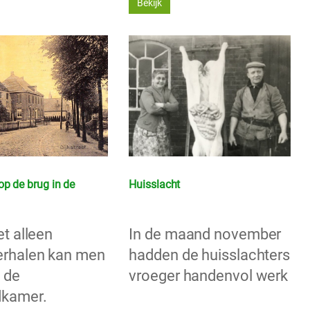
Bekijk
op de brug in de
Huisslacht
t alleen
In de maand november
rhalen kan men
hadden de huisslachters
 de
vroeger handenvol werk
dkamer.