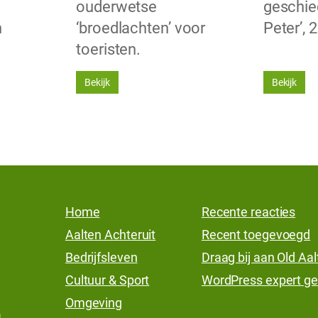
ouderwetse
geschied
n
‘broedlachten’ voor
Peter’, 
toeristen.
Bekijk
Bekijk
Home
Recente reacties
Aalten Achteruit
Recent toegevoegd
Bedrijfsleven
Draag bij aan Old Aa
Cultuur & Sport
WordPress expert ge
Omgeving