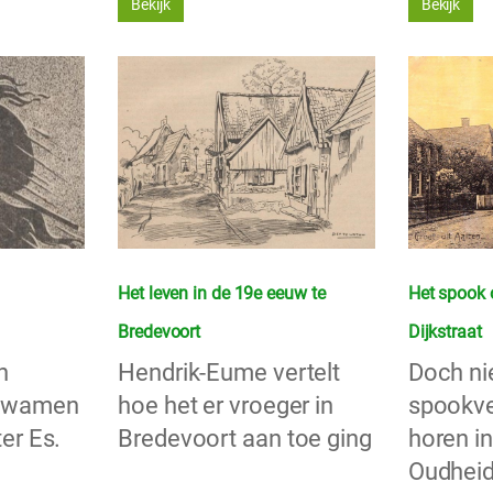
Bekijk
Bekijk
Het leven in de 19e eeuw te
Het spook 
Bredevoort
Dijkstraat
n
Hendrik-Eume vertelt
Doch nie
 kwamen
hoe het er vroeger in
spookve
er Es.
Bredevoort aan toe ging
horen in
Oudhei