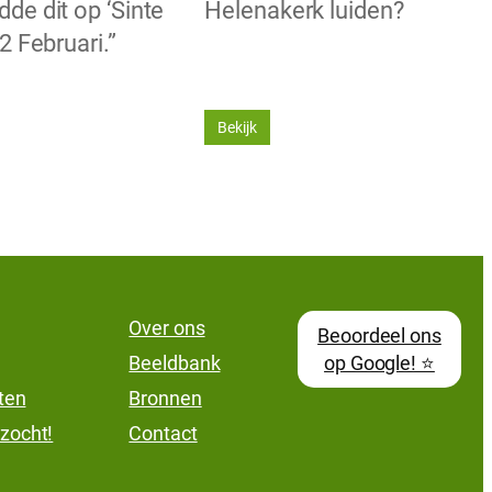
de dit op ‘Sinte
Helenakerk luiden?
22 Februari.”
Bekijk
Over ons
Beoordeel ons
Beeldbank
op Google! ⭐
lten
Bronnen
zocht!
Contact