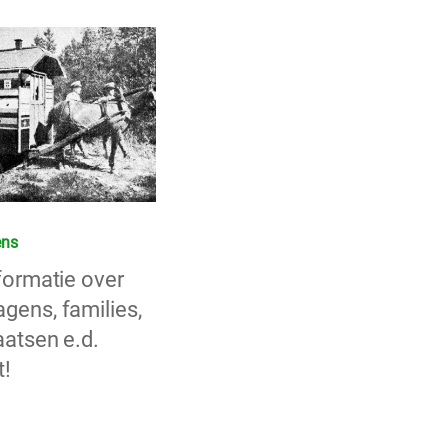
ns
formatie over
ens, families,
aatsen e.d.
!