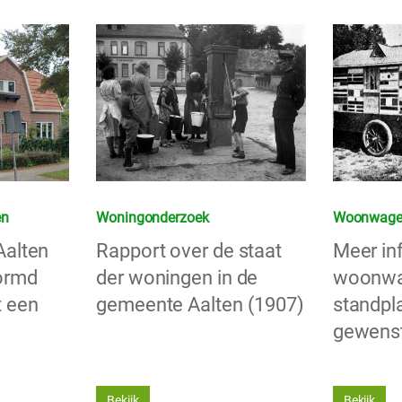
en
Woningonderzoek
Woonwage
Aalten
Rapport over de staat
Meer in
ormd
der woningen in de
woonwag
t een
gemeente Aalten (1907)
standpl
gewenst
Bekijk
Bekijk