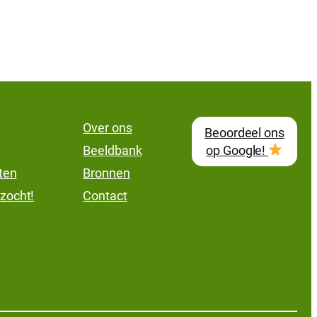
Over ons
Beoordeel ons
Beeldbank
op Google!
lten
Bronnen
zocht!
Contact