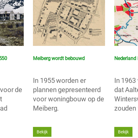
550
Meiberg wordt bebouwd
Nederland 
In 1955 worden er
In 1963
 voor de
plannen gepresenteerd
dat Aal
t
voor woningbouw op de
Winters
aad
Meiberg.
zouden
Bekijk
Bekijk