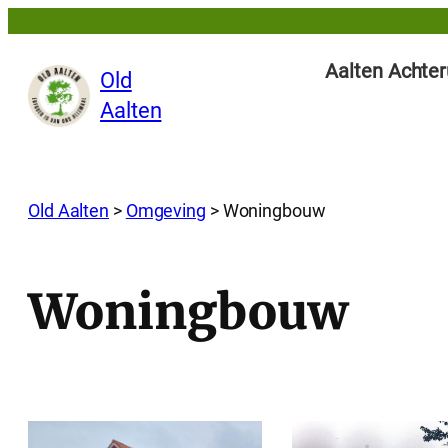
Ga
naar
Aalten Achter
Old
de
Aalten
inhoud
Old Aalten
>
Omgeving
>
Woningbouw
Woningbouw