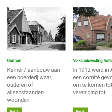
Oorman
Volkshuisvesting Aalt
Kamer / aanbouw aan
In 1912 werd in 
een boerderij waar
een comité gev
ouderen of
om te komen to
alleenstaanden
vereniging tot
woonden
Bekijk
Bekijk