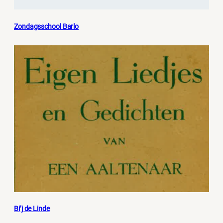
Zondagsschool Barlo
Bi’j de Linde