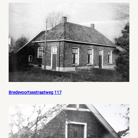
Bredevoortsestraatweg 117