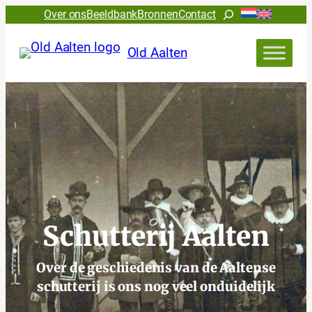
Ga
Zoeken
Over ons
Beeldbank
Bronnen
Contact
naar
de
Old Aalten
inhoud
Schutterij Aalten
Over de geschiedenis van de Aaltense
schutterij is ons nog veel onduidelijk