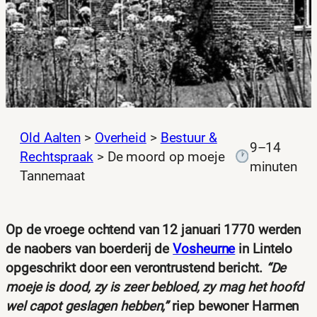
Old Aalten
>
Overheid
>
Bestuur &
9–14
Rechtspraak
>
De moord op moeje
minuten
Tannemaat
Op de vroege ochtend van 12 januari 1770 werden
de naobers van boerderij de
Vosheurne
in Lintelo
opgeschrikt door een verontrustend bericht.
“De
moeje is dood, zy is zeer bebloed, zy mag het hoofd
wel capot geslagen hebben,”
riep bewoner Harmen