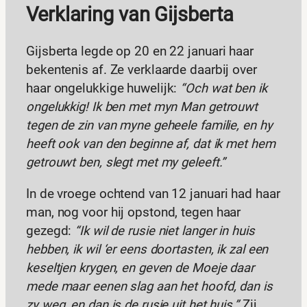
Verklaring van Gijsberta
Gijsberta legde op 20 en 22 januari haar
bekentenis af. Ze verklaarde daarbij over
haar ongelukkige huwelijk:
“Och wat ben ik
ongelukkig! Ik ben met myn Man getrouwt
tegen de zin van myne geheele familie, en hy
heeft ook van den beginne af, dat ik met hem
getrouwt ben, slegt met my geleeft.”
In de vroege ochtend van 12 januari had haar
man, nog voor hij opstond, tegen haar
gezegd:
“Ik wil de rusie niet langer in huis
hebben, ik wil ‘er eens doortasten, ik zal een
keseltjen krygen, en geven de Moeje daar
mede maar eenen slag aan het hoofd, dan is
zy weg, en dan is de rusie uit het huis.”
Zij