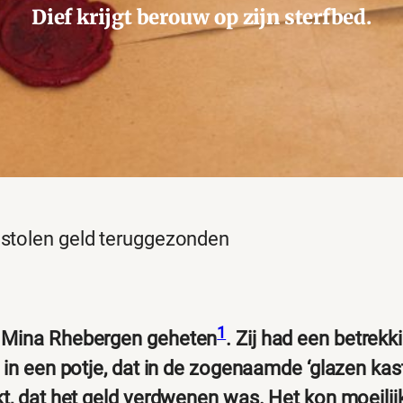
Dief krijgt berouw op zijn sterfbed.
estolen geld teruggezonden
1
, Mina Rhebergen geheten
. Zij had een betrekk
 in een potje, dat in de zogenaamde ‘glazen kas
t, dat het geld verdwenen was. Het kon moeilijk