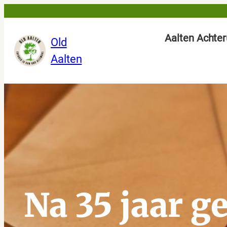
Ga
naar
Aalten Achter
Old
de
Aalten
inhoud
Na 35 jaar g