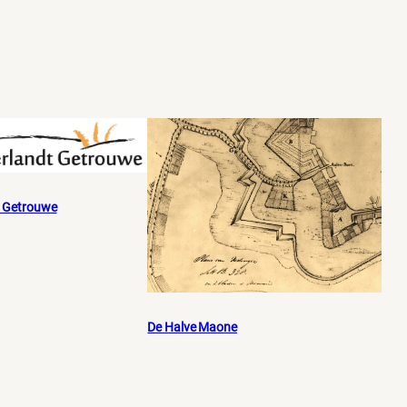
t Getrouwe
De Halve Maone