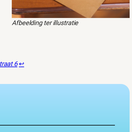
Afbeelding ter illustratie
raat 6
↩︎