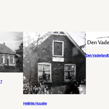
Den Vaderland
17
Heijinks Huuske