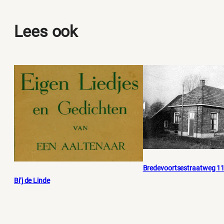
Lees ook
Bredevoortsestraatweg 1
Bi’j de Linde