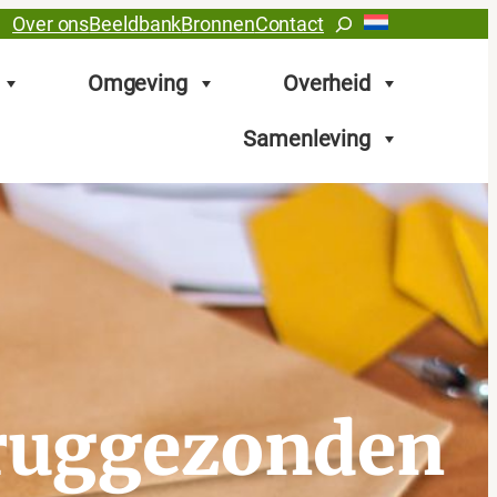
Zoeken
Over ons
Beeldbank
Bronnen
Contact
Omgeving
Overheid
Samenleving
teruggezonden