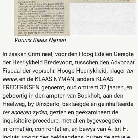
Vonnis Klaas Nijman
In zaaken Crimineel, voor den Hoog Edelen Geregte
der Heerlykheid Bredevoort, tusschen den Advocaat
Fiscaal der voorschr. Hooge Heerlykheid, klager
ter
eenre
, en de KLAAS NYMAN, anders KLAAS
FREDERIKSEN genoemt, oud omtrent 32 jaaren, en
geboortig in den ampten van Boekholt, aan den
Heelweg, by Dinxperlo, beklaegde en geinhafteerde
ter anderen zyden
, gezien en geëxamineert de
inquisitoire procedure‚ met allen bygevoegden
informatiën, confrontatien, en bewys van A. tot H.
incluis, voorts des beklaegdens, buiten de actuele