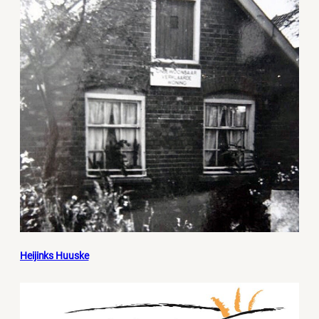
Heijinks Huuske