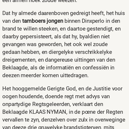
een armen hoek zoude weezen.
Dat hy almede daarenboven gedreigt heeft, het huis
van den
tamboers jongen
binnen Dinxperlo in den
brand te willen steeken, en daartoe gestendigt, en
daarby gepersisteert, als dat hy, byaldien niet
gevangen was geworden, het ook wel zoude
gedaan hebben, en diergelyke verschrikkelyke
dreigementen, en dangereuse uittingen van den
Beklaagde, als de informatiën en confessiën in
deezen meerder komen uittedragen.
Het hooggemelde Gerigte God, en de Justitie voor
oogen houdende, doende regt met advys van
onpartydige Regtsgeleerden, verklaart den
Beklaagde KLAAS NYMAN, in de pœne der Regten
vervallen te zyn, denzelven over zulx in overweginge
van deeze drie gruwelyke brandstigteryen‚ mits