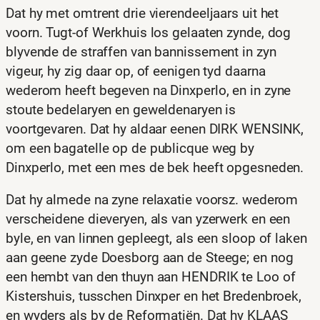
Dat hy met omtrent drie vierendeeljaars uit het
voorn. Tugt-of Werkhuis los gelaaten zynde, dog
blyvende de straffen van bannissement in zyn
vigeur, hy zig daar op, of eenigen tyd daarna
wederom heeft begeven na Dinxperlo, en in zyne
stoute bedelaryen en geweldenaryen is
voortgevaren. Dat hy aldaar eenen DIRK WENSINK,
om een bagatelle op de publicque weg by
Dinxperlo, met een mes de bek heeft opgesneden.
Dat hy almede na zyne relaxatie voorsz. wederom
verscheidene dieveryen, als van yzerwerk en een
byle, en van linnen gepleegt, als een sloop of laken
aan geene zyde Doesborg aan de Steege; en nog
een hembt van den thuyn aan HENDRIK te Loo of
Kistershuis, tusschen Dinxper en het Bredenbroek,
en wyders als by de Reformatiën. Dat hy KLAAS