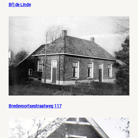
Bi’j de Linde
Bredevoortsestraatweg 117