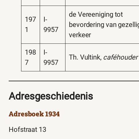
de Vereeniging tot
197
I-
bevordering van gezelli
1
9957
verkeer
198
I-
Th. Vultink,
caféhouder
7
9957
Adresgeschiedenis
Adresboek 1934
Hofstraat 13