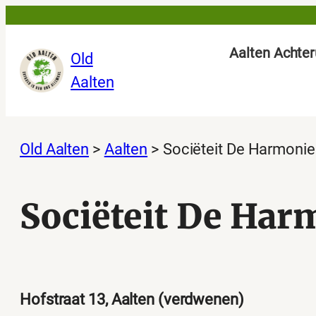
Ga
naar
Aalten Achter
Old
de
Aalten
inhoud
Old Aalten
>
Aalten
>
Sociëteit De Harmonie
Sociëteit De Har
Hofstraat 13, Aalten (verdwenen)