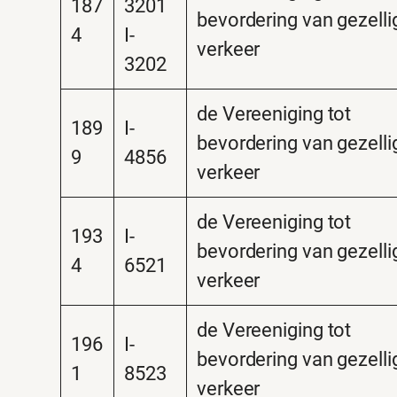
187
3201
bevordering van gezelli
4
I-
verkeer
3202
de Vereeniging tot
189
I-
bevordering van gezelli
9
4856
verkeer
de Vereeniging tot
193
I-
bevordering van gezelli
4
6521
verkeer
de Vereeniging tot
196
I-
bevordering van gezelli
1
8523
verkeer