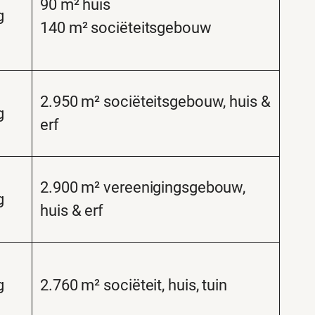
90 m² huis
g
140 m² sociëteitsgebouw
2.950 m² sociëteitsgebouw, huis &
g
erf
2.900 m² vereenigingsgebouw,
g
huis & erf
g
2.760 m² sociëteit, huis, tuin