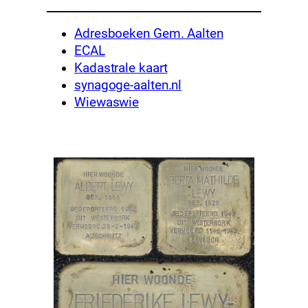
Adresboeken Gem. Aalten
ECAL
Kadastrale kaart
synagoge-aalten.nl
Wiewaswie