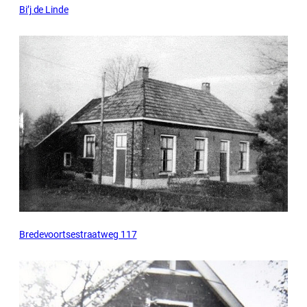
Bi’j de Linde
Bredevoortsestraatweg 117