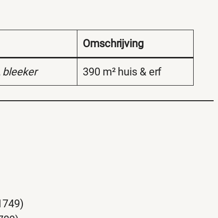
Omschrijving
,
bleeker
390 m² huis & erf
1749)