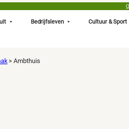
O
uit
Bedrijfsleven
Cultuur & Sport
aak
>
Ambthuis