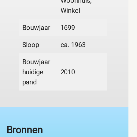
Woonhuis,
Winkel
Bouwjaar
1699
Sloop
ca. 1963
Bouwjaar
huidige
2010
pand
Bronnen