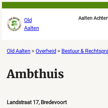
Ga
naar
Aalten Achter
Old
de
Aalten
inhoud
Old Aalten
>
Overheid
>
Bestuur & Rechtspr
Ambthuis
Landstraat 17, Bredevoort