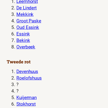
Leemhorst
De Lindert
Mekkink
Groot Paske
Oud Essink
Essink
Bekink
Overbeek
Tweede rot
Devenhuus
Roelofshuus
?
?
Kuijerman
Stokhorst