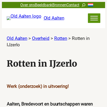
Ga
Zoeken
Over ons
Beeldbank
Bronnen
Contact
naar
de
Old Aalten
inhoud
Old Aalten
>
Overheid
>
Rotten
>
Rotten in
IJzerlo
Rotten in IJzerlo
Werk (onderzoek) in uitvoering!
Aalten, Bredevoort en buurtschappen waren