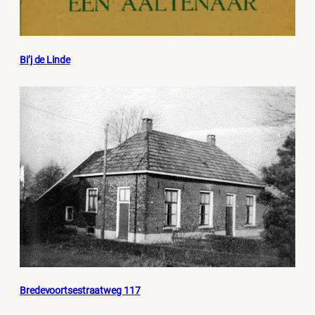
Bi’j de Linde
Bredevoortsestraatweg 117