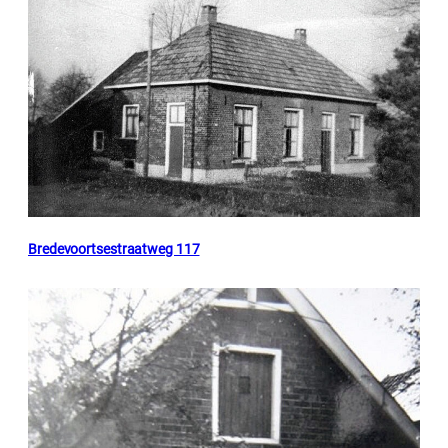
Bredevoortsestraatweg 117