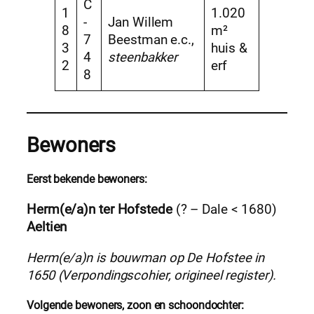
C
1
1.020
-
Jan Willem
8
m²
7
Beestman e.c.,
3
huis &
4
steenbakker
2
erf
8
Bewoners
Eerst bekende bewoners:
Herm(e/a)n ter Hofstede
(? – Dale < 1680)
Aeltien
Herm(e/a)n is bouwman op De Hofstee in
1650 (Verpondingscohier, origineel register).
Volgende bewoners, zoon en schoondochter: