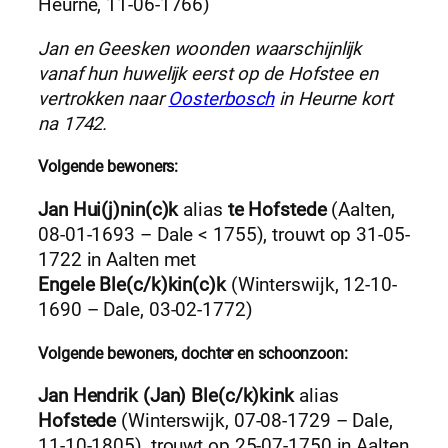
Heurne, 11-06-1766)
Jan en Geesken woonden waarschijnlijk
vanaf hun huwelijk eerst op de Hofstee en
vertrokken naar
Oosterbosch
in Heurne kort
na 1742.
Volgende bewoners:
Jan Hui(j)nin(c)k
alias
te Hofstede
(Aalten,
08-01-1693 – Dale < 1755), trouwt op 31-05-
1722 in Aalten met
Engele Ble(c/k)kin(c)k
(Winterswijk, 12-10-
1690 – Dale, 03-02-1772)
Volgende bewoners, dochter en schoonzoon:
Jan Hendrik (Jan) Ble(c/k)kink
alias
Hofstede
(Winterswijk, 07-08-1729 – Dale,
11-10-1805), trouwt op 25-07-1750 in Aalten