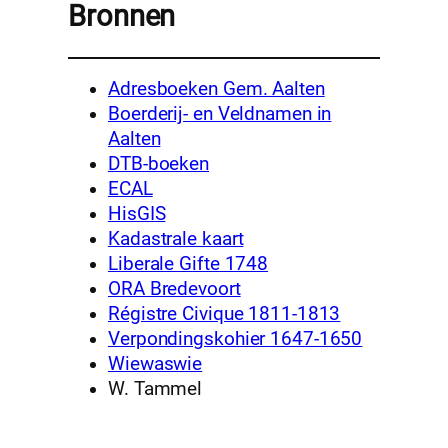
Bronnen
Adresboeken Gem. Aalten
Boerderij- en Veldnamen in
Aalten
DTB-boeken
ECAL
HisGIS
Kadastrale kaart
Liberale Gifte 1748
ORA Bredevoort
Régistre Civique 1811-1813
Verpondingskohier 1647-1650
Wiewaswie
W. Tammel