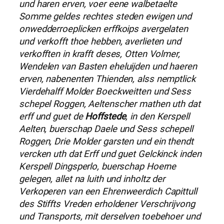
und haren erven, voer eene walbetaelte
Somme geldes rechtes steden ewigen und
onwedderroeplicken erffkoips avergelaten
und verkofft thoe hebben, averlieten und
verkofften in krafft deses, Otten Volmer,
Wendelen van Basten eheluijden und haeren
erven, nabenenten Thienden, alss nemptlick
Vierdehalff Molder Boeckweitten und Sess
schepel Roggen, Aeltenscher mathen uth dat
erff und guet de
Hoffstede
, in den Kerspell
Aelten, buerschap Daele und Sess schepell
Roggen, Drie Molder garsten und ein thendt
vercken uth dat Erff und guet Gelckinck inden
Kerspell Dingsperlo, buerschap Hoerne
gelegen, allet na luith und inholtz der
Verkoperen van een Ehrenweerdich Capittull
des Stiffts Vreden erholdener Verschrijvong
und Transports, mit derselven toebehoer und