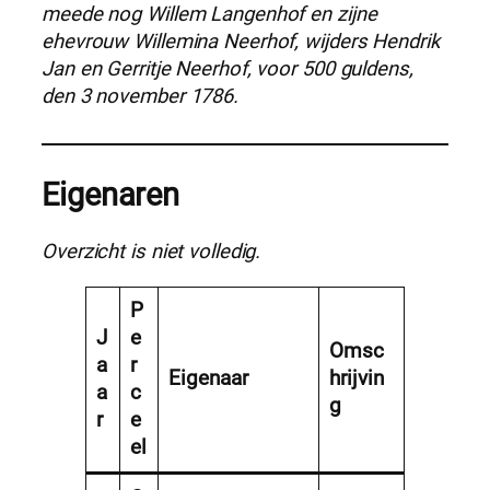
meede nog Willem Langenhof en zijne
ehevrouw Willemina Neerhof, wijders Hendrik
Jan en Gerritje Neerhof, voor 500 guldens,
den 3 november 1786.
Eigenaren
Overzicht is niet volledig.
P
J
e
Omsc
a
r
Eigenaar
hrijvin
a
c
g
r
e
el