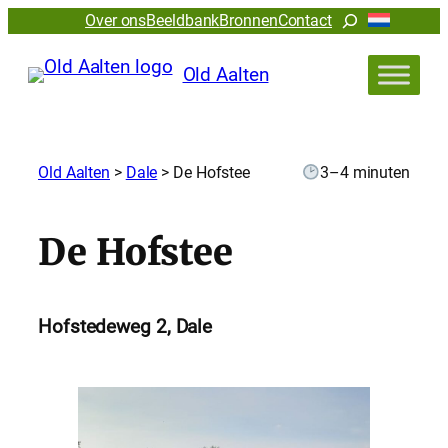
Zoeken
Over ons
Beeldbank
Bronnen
Contact
Old Aalten
Old Aalten
>
Dale
>
De Hofstee
3–4 minuten
De Hofstee
Hofstedeweg 2, Dale