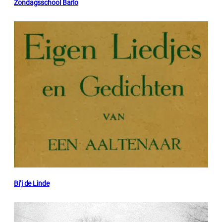
Zondagsschool Barlo
Bi’j de Linde