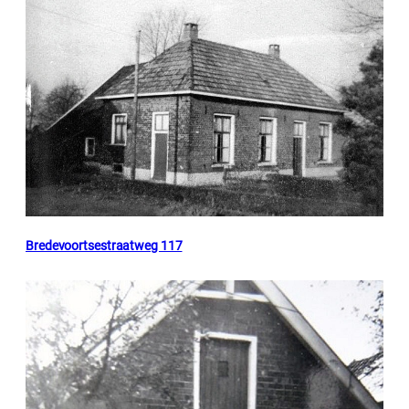
Bredevoortsestraatweg 117