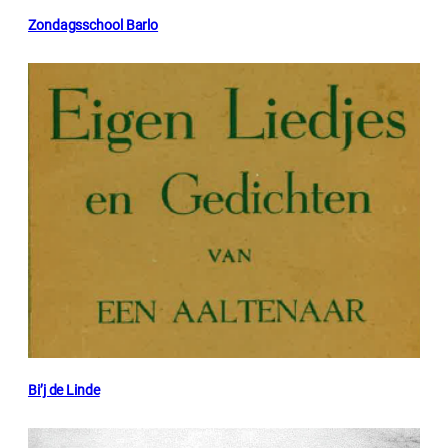
Zondagsschool Barlo
Bi’j de Linde