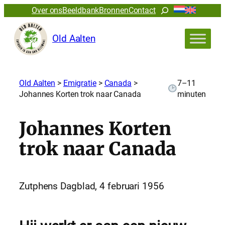
Zoeken
Over ons
Beeldbank
Bronnen
Contact
Old Aalten
Old Aalten
>
Emigratie
>
Canada
>
7–11
Johannes Korten trok naar Canada
minuten
Johannes Korten
trok naar Canada
Zutphens Dagblad, 4 februari 1956