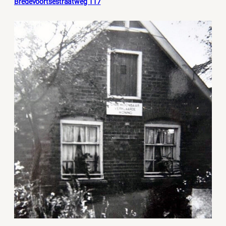
Bredevoortsestraatweg 117