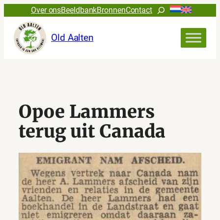
Ga
Zoeken
Over ons
Beeldbank
Bronnen
Contact
naar
de
Old Aalten
inhoud
Opoe Lammers
terug uit Canada