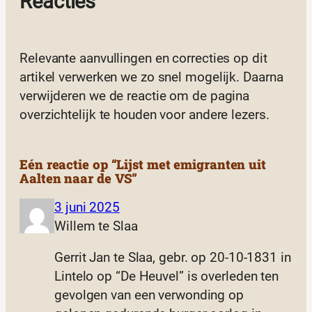
Reacties
Relevante aanvullingen en correcties op dit
artikel verwerken we zo snel mogelijk. Daarna
verwijderen we de reactie om de pagina
overzichtelijk te houden voor andere lezers.
Eén reactie op “Lijst met emigranten uit
Aalten naar de VS”
3 juni 2025
Willem te Slaa
Gerrit Jan te Slaa, gebr. op 20-10-1831 in
Lintelo op “De Heuvel” is overleden ten
gevolgen van een verwonding op