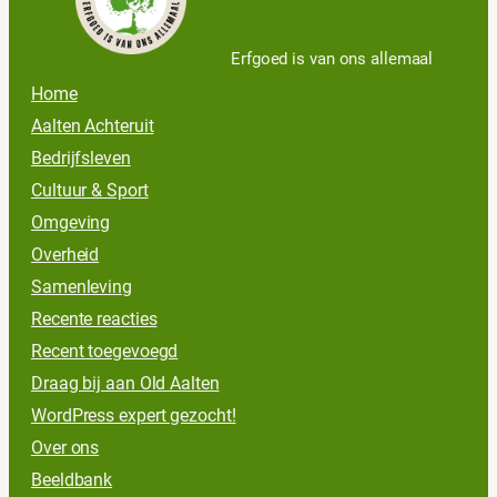
Erfgoed is van ons allemaal
Home
Aalten Achteruit
Bedrijfsleven
Cultuur & Sport
Omgeving
Overheid
Samenleving
Recente reacties
Recent toegevoegd
Draag bij aan Old Aalten
WordPress expert gezocht!
Over ons
Beeldbank