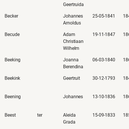
Geertruida
Becker
Johannes
25-05-1841
18
Arnoldus
Becude
Adam
19-11-1847
18
Christiaan
Wilhelm
Beeking
Joanna
06-03-1840
18
Berendina
Beekink
Geertruit
30-12-1793
18
Beening
Johannes
13-10-1836
18
Beest
ter
Aleida
15-09-1833
18
Grada