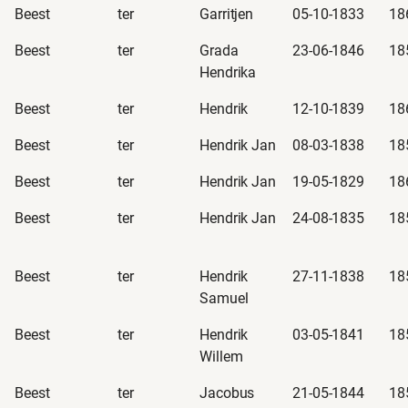
Beest
ter
Garritjen
05-10-1833
18
Beest
ter
Grada
23-06-1846
18
Hendrika
Beest
ter
Hendrik
12-10-1839
18
Beest
ter
Hendrik Jan
08-03-1838
18
Beest
ter
Hendrik Jan
19-05-1829
18
Beest
ter
Hendrik Jan
24-08-1835
18
Beest
ter
Hendrik
27-11-1838
18
Samuel
Beest
ter
Hendrik
03-05-1841
18
Willem
Beest
ter
Jacobus
21-05-1844
18