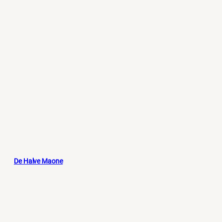
De Halve Maone