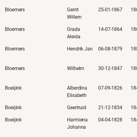
Bloemers
Gerrit
25-01-1867
18
Willem
Bloemers
Grada
14-07-1864
18
Aleida
Bloemers
Hendrik Jan
06-08-1879
18
Bloemers
Wilhelm
30-12-1847
18
Boeijink
Alberdina
07-09-1826
18
Elisabeth
Boeijink
Geertruid
21-12-1834
18
Boeijink
Harmiena
04-04-1828
18
Johanna